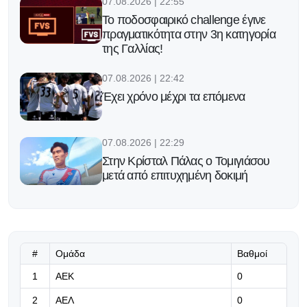
07.08.2026 | 22:55
Το ποδοσφαιρικό challenge έγινε
πραγματικότητα στην 3η κατηγορία
της Γαλλίας!
07.08.2026 | 22:42
Έχει χρόνο μέχρι τα επόμενα
07.08.2026 | 22:29
Στην Κρίσταλ Πάλας ο Τομιγιάσου
μετά από επιτυχημένη δοκιμή
07.08.2026 | 22:16
Υπομονή!
#
Ομάδα
Βαθμοί
07.08.2026 | 22:03
1
ΑΕΚ
0
Η Γαλατασαράι πάει για το
2
ΑΕΛ
0
μεταγραφικό «μπαμ» με Μαρτινέλι