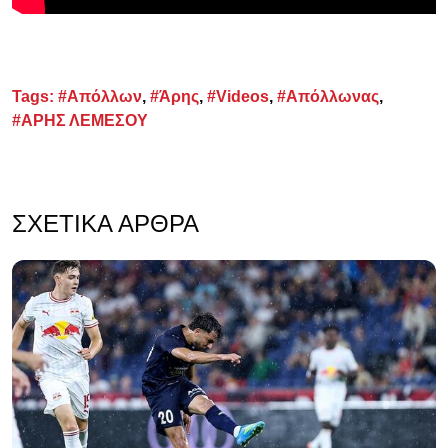
Tags:
#Απόλλων
,
#Άρης
,
#Videos
,
#Απόλλωνας
,
#ΑΡΗΣ ΛΕΜΕΣΟΥ
ΣΧΕΤΙΚΆ ΆΡΘΡΑ