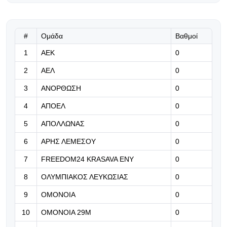
Ενθαρρυντική εικόνα για τους
«λέοντες»
#
Ομάδα
Βαθμοί
07.08.2026 | 12:59
1
ΑΕΚ
Η Μπαρσελόνα πιέζει για Άλβαρες
0
και Ρόδρι (pic)
2
ΑΕΛ
0
07.08.2026 | 12:46
3
ΑΝΟΡΘΩΣΗ
0
«Έχουμε την ομάδα να πετύχουμε
4
ΑΠΟΕΛ
0
πολλά -πρέπει να το πιστέψουμε»
5
ΑΠΟΛΛΩΝΑΣ
0
07.08.2026 | 12:36
6
ΑΡΗΣ ΛΕΜΕΣΟΥ
0
Νέο φιλικό στο πρόγραμμα της ΑΕΚ
7
FREEDOM24 KRASAVA ΕΝΥ
0
8
ΟΛΥΜΠΙΑΚΟΣ ΛΕΥΚΩΣΙΑΣ
0
07.08.2026 | 12:33
9
ΟΜΟΝΟΙΑ
0
«Πρέπει να κάνουμε την υπέρβαση»
10
ΟΜΟΝΟΙΑ 29Μ
0