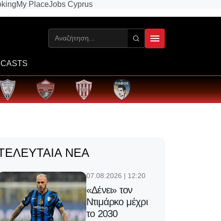
king
My Place
Jobs Cyprus
CASTS
ΤΕΛΕΥΤΑΊΑ ΝΈΑ
07.08.2026 | 12:20
«Δένει» τον
Ντιμάρκο μέχρι
το 2030