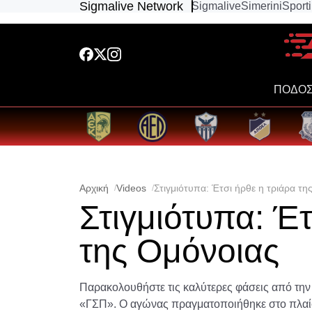
Sigmalive Network
Sigmalive
Simerini
Sport
ΠΟΔΟΣ
Αρχική
Videos
Στιγμιότυπα: Έτσι ήρθε η τριάρα τη
Στιγμιότυπα: Έτ
της Ομόνοιας
Παρακολουθήστε τις καλύτερες φάσεις από την
«ΓΣΠ». Ο αγώνας πραγματοποιήθηκε στο πλαίσι