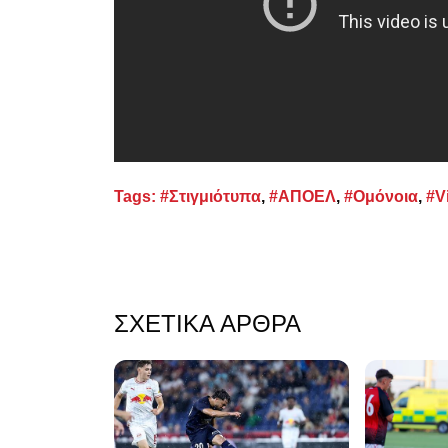
Tags:
#Στιγμιότυπα
,
#ΑΠΟΕΛ
,
#Ομόνοια
,
#V
ΣΧΕΤΙΚΆ ΆΡΘΡΑ