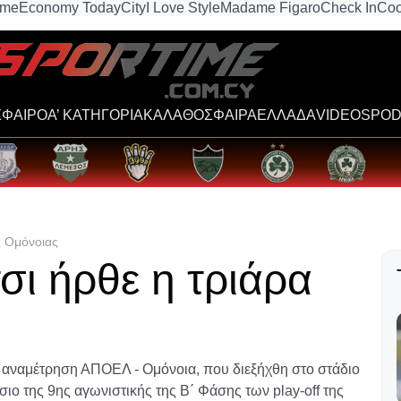
ime
Economy Today
City
I Love Style
Madame Figaro
Check In
Coo
ΦΑΙΡΟ
Α’ ΚΑΤΗΓΟΡΙΑ
ΚΑΛΑΘΟΣΦΑΙΡΑ
ΕΛΛΑΔΑ
VIDEOS
POD
ς Ομόνοιας
σι ήρθε η τριάρα
 αναμέτρηση ΑΠΟΕΛ - Ομόνοια, που διεξήχθη στο στάδιο
ο της 9ης αγωνιστικής της Β΄ Φάσης των play-off της