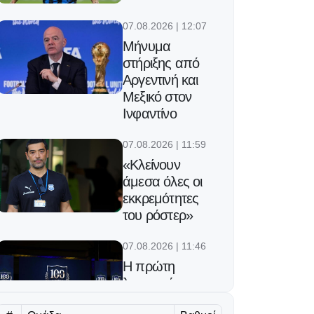
07.08.2026 | 12:07
Μήνυμα
στήριξης από
Αργεντινή και
Μεξικό στον
Ινφαντίνο
07.08.2026 | 11:59
«Κλείνουν
άμεσα όλες οι
εκκρεμότητες
του ρόστερ»
07.08.2026 | 11:46
Η πρώτη
λαμπερή
εκδήλωση για