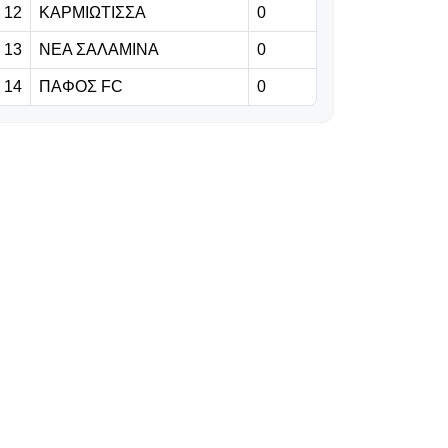
12
ΚΑΡΜΙΩΤΙΣΣΑ
0
«πέφτουν» οι
υπογραφές
13
ΝΕΑ ΣΑΛΑΜΙΝΑ
0
14
ΠΑΦΟΣ FC
0
07.08.2026 | 10:54
H Γιουνάιτεντ
ενισχύθηκε με
τον 18χρονο
Κολομβιανό
Κρίστιαν
Ορόσκο
07.08.2026 | 10:41
«Πύρρειος
νίκη»: Πέντε
τραυματίες στη
Ζάλτσμπουργκ!
07.08.2026 | 10:28