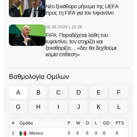
Νέο ξεκάθαρο μήνυμα της UEFA
προς τη FIFA για τον Ινφαντίνο
06.08.2026 | 10:36
FIFA: Παραδέχεται λάθη του
Ινφαντίνο, τον στηρίζει και
ξεκαθαρίζει… «δεν θα δεχθούμε
καμία επίθεση»
06.08.2026 | 08:39
Βαθμολογία Ομίλων
Ο Ινφαντίνο υπόσχεται τον τελικό
του Μundial 2030 στο Μαρόκο για
να πάρει δημόσια στήριξη!
A
B
C
D
E
F
05.08.2026 | 17:32
G
H
I
J
K
L
Eπίθεση Φίγκο κατά του Ινφαντίνο:
«Πρέπει να παραιτηθείς για να
σωθεί το ποδόσφαιρο»
#
Ομάδα
P
W
D
L
GD
PTS
1
Mexico
3
3
0
0
6
9
04.08.2026 | 13:12