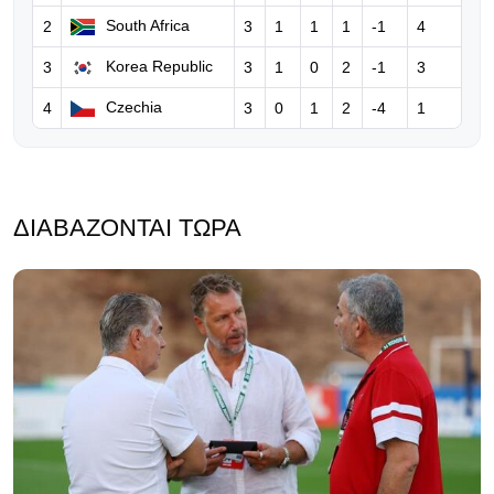
«Έπρεπε να σε σκοτώσουν» -
South Africa
2
3
1
1
1
-1
4
Σοκάρουν οι απειλές στον Μπόρχα
Korea Republic
3
3
1
0
2
-1
3
Ιγκλέσιας!
Czechia
4
3
0
1
2
-4
1
04.08.2026 | 09:44
New York Post: Ο Ινφαντίνο
παρακαλεί τον Τραμπ για να σώσει
τη θέση του!
ΔΙΑΒΆΖΟΝΤΑΙ ΤΏΡΑ
03.08.2026 | 15:13
Η Αγγλία αποσύρει τη στήριξή της
στον Ινφαντίνο