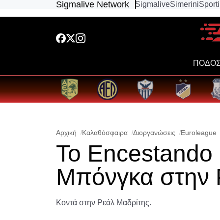
Sigmalive Network
Sigmalive
Simerini
Sport
ΠΟΔΟΣ
Αρχική
Καλαθόσφαιρα
Διοργανώσεις
Euroleague
To Εncestando 
Μπόνγκα στην 
Κοντά στην Ρεάλ Μαδρίτης.