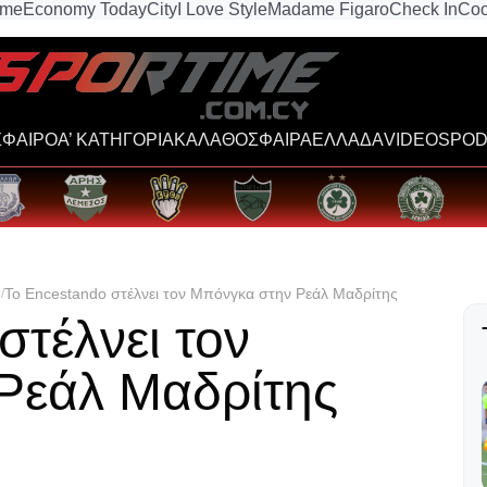
ime
Economy Today
City
I Love Style
Madame Figaro
Check In
Coo
ΦΑΙΡΟ
Α’ ΚΑΤΗΓΟΡΙΑ
ΚΑΛΑΘΟΣΦΑΙΡΑ
ΕΛΛΑΔΑ
VIDEOS
POD
To Εncestando στέλνει τον Μπόνγκα στην Ρεάλ Μαδρίτης
στέλνει τον
Ρεάλ Μαδρίτης