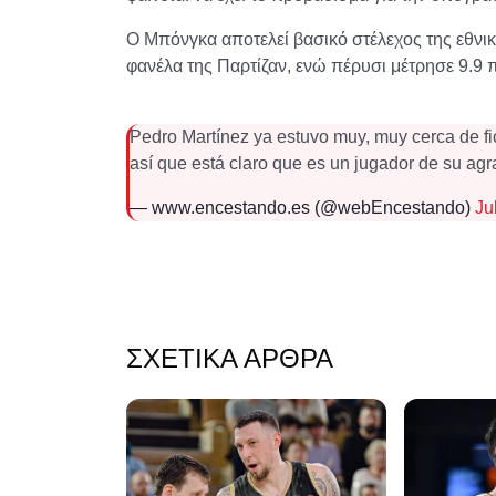
Ο Μπόνγκα αποτελεί βασικό στέλεχος της εθνική
φανέλα της Παρτίζαν, ενώ πέρυσι μέτρησε 9.9 π
Pedro Martínez ya estuvo muy, muy cerca de fi
así que está claro que es un jugador de su ag
— www.encestando.es (@webEncestando)
Ju
ΣΧΕΤΙΚΆ ΆΡΘΡΑ