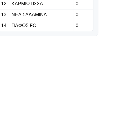
Άρης
12
ΚΑΡΜΙΩΤΙΣΣΑ
0
13
ΝΕΑ ΣΑΛΑΜΙΝΑ
0
06.08.2026 | 20:00
LIVE:
14
ΠΑΦΟΣ FC
0
Ζάλτσμπουργκ -
Πάφος FC
06.08.2026 | 19:52
Στο πλευρό της
ομάδας ο
Παπασταύρου
06.08.2026 | 19:29
Γκαρσία: «Θέλω
να είμαι killer στο
γήπεδο» (vid)