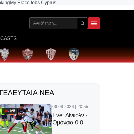
king
My Place
Jobs Cyprus
CASTS
ΤΕΛΕΥΤΑΊΑ ΝΈΑ
06.08.2026 | 20:55
LIVE
Live: Λίνκολν -
Ομόνοια 0-0