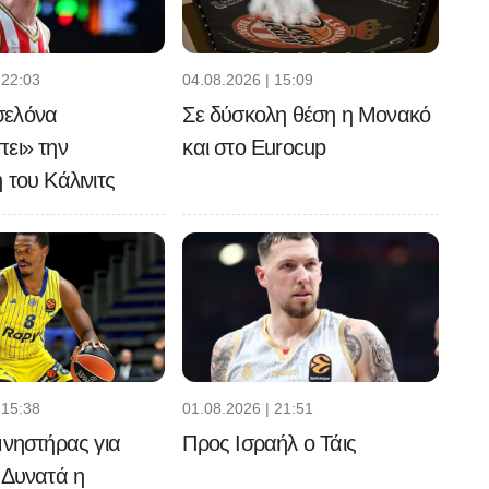
 22:03
04.08.2026 | 15:09
σελόνα
Σε δύσκολη θέση η Μονακό
ει» την
και στο Eurocup
 του Κάλινιτς
 15:38
01.08.2026 | 21:51
μνηστήρας για
Προς Ισραήλ ο Τάις
 Δυνατά η