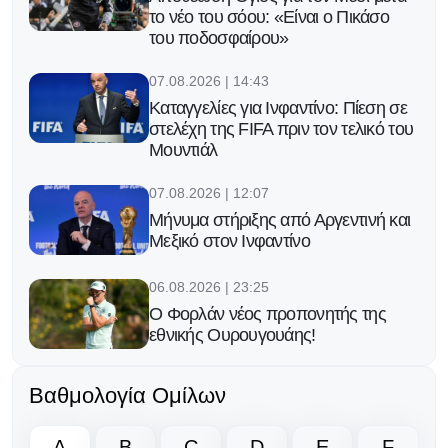
το νέο του σόου: «Είναι ο Πικάσο
του ποδοσφαίρου»
07.08.2026 | 14:43
Καταγγελίες για Ινφαντίνο: Πίεση σε
στελέχη της FIFA πριν τον τελικό του
Μουντιάλ
07.08.2026 | 12:07
Μήνυμα στήριξης από Αργεντινή και
Μεξικό στον Ινφαντίνο
06.08.2026 | 23:25
Ο Φορλάν νέος προπονητής της
εθνικής Ουρουγουάης!
06.08.2026 | 21:12
Βαθμολογία Ομίλων
Κατά του Ινφαντίνο και οι
ποδοσφαιριστές!
A
B
C
D
E
F