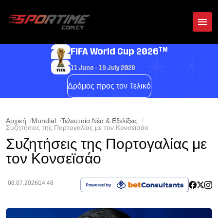
TM
FIFA World Cup 2026
11 June - 19 July 2026
Δρόμος προς τον Τελικό
Αρχική
Mundial
Τελευταία Νέα & Εξελίξεις
Συζητήσεις της Πορτογαλίας με τον Κονσεϊσάο
Συζητήσεις της Πορτογαλίας με
τον Κονσεϊσάο
08.07.2026
14:48