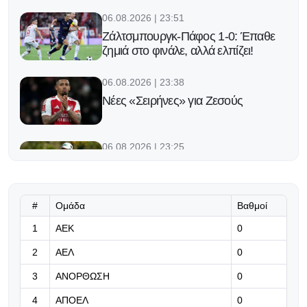
06.08.2026 | 23:51
Ζάλτσμπουργκ-Πάφος 1-0: Έπαθε
ζημιά στο φινάλε, αλλά ελπίζει!
06.08.2026 | 23:38
Νέες «Σειρήνες» για Ζεσούς
06.08.2026 | 23:25
Ο Φορλάν νέος προπονητής της
εθνικής Ουρουγουάης!
#
Ομάδα
Βαθμοί
06.08.2026 | 23:12
1
ΑΕΚ
0
«Μπορούμε να βασιστούμε σε
όλους τους παίκτες μας»
2
ΑΕΛ
0
06.08.2026 | 23:06
3
ΑΝΟΡΘΩΣΗ
0
Έχασε από την Άντερλεχτ ο ΠΑΟΚ,
4
ΑΠΟΕΛ
0