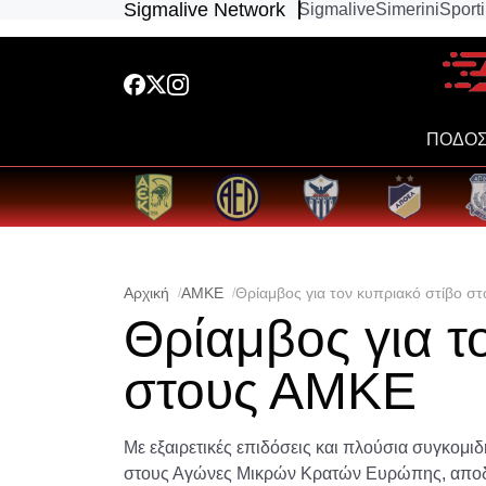
Sigmalive Network
Sigmalive
Simerini
Sport
ΠΟΔΟΣ
Αρχική
ΑΜΚΕ
Θρίαμβος για τον κυπριακό στίβο σ
Θρίαμβος για τ
στους ΑΜΚΕ
Με εξαιρετικές επιδόσεις και πλούσια συγκομι
στους Αγώνες Μικρών Κρατών Ευρώπης, αποδει