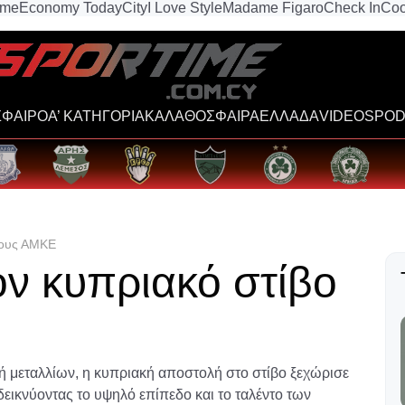
ime
Economy Today
City
I Love Style
Madame Figaro
Check In
Coo
ΦΑΙΡΟ
Α’ ΚΑΤΗΓΟΡΙΑ
ΚΑΛΑΘΟΣΦΑΙΡΑ
ΕΛΛΑΔΑ
VIDEOS
POD
τους ΑΜΚΕ
ον κυπριακό στίβο
δή μεταλλίων, η κυπριακή αποστολή στο στίβο ξεχώρισε
κνύοντας το υψηλό επίπεδο και το ταλέντο των