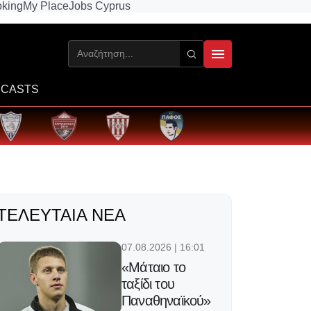
king
My Place
Jobs Cyprus
CASTS
ΤΕΛΕΥΤΑΊΑ ΝΈΑ
07.08.2026 | 16:01
«Μάταιο το
ταξίδι του
Παναθηναϊκού»