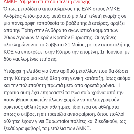
ΑΜΚΕ: Υψηλού επιπέδου τελετή έναρξης
Όπως μεταδίδει ο απεσταλμένος της ΕΑΚ στους ΑΜΚΕ
Ανδρέας Απόστρατος, μετά από μια λιτή τελετή έναρξης σε
μια πανέμορφη τοποθεσία το βράδυ της Δευτέρας, αρχίζει
από την Τρίτη στην Ανδόρα το αγωνιστικό κομμάτι των
20ών Αγώνων Μικρών Κρατών Ευρώπης. Οι αγώνες
ολοκληρώνονται το Σάββατο 31 Μαΐου, με την αποστολή της
ΚΟΕ να επιστρέφει στην Κύπρο την επομένη, 1η Ιουνίου, με
δύο ναυλωμένες πτήσεις.
Υπάρχει η ελπίδα για έναν αριθμό μεταλλίων που θα δώσει
στην Κύπρο μια καλή θέση στη γενική κατάταξη, ίσως ακόμα
και την πολυπόθητη πρωτιά μετά από αρκετά χρόνια. Η
πρωτιά αυτή έχει επηρεαστεί τα τελευταία χρόνια από την
«συνήθεια» αρκετών άλλων χωρών να πολιτογραφούν
αρκετούς αθλητές και αθλήτριες, ιδιαίτερα σε αθλήματα
όπως ο στίβος, η επιτραπέζια αντισφαίριση, όπου πολλοί
αθλητές έχουν γίνει Ευρωπαίοι πολίτες και διεκδικούν, ως
ξεκάθαρα φαβορί, τα μετάλλια των ΑΜΚΕ.