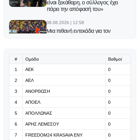
είναι ξεκάθαρη, ο σύλλογος έχει
πάρει την απόφασή του»
08.08.2026 | 12:58
Μια πιθανή εντεκάδα για τον
ΑΠΟΕΛ
08.08.2026 | 12:45
#
Ομάδα
Βαθμοί
Κοντά στην απόκτηση του Σουζούκι
από την Πάρμα η Παρί Σεν Ζερμέν
1
ΑΕΚ
0
2
ΑΕΛ
0
08.08.2026 | 12:32
Έφερε Ταμπέκου η Κρασάβα!
3
ΑΝΟΡΘΩΣΗ
0
4
ΑΠΟΕΛ
0
08.08.2026 | 12:19
5
ΑΠΟΛΛΩΝΑΣ
0
Ενίσχυσης συνέχεια με Ρισβάνη για
6
ΑΡΗΣ ΛΕΜΕΣΟΥ
0
την Λάρισα!
7
FREEDOM24 KRASAVA ΕΝΥ
0