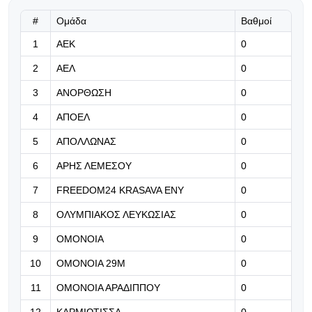
«Έχω χάσει και εγώ τον πατέρα μου
και ο πόνος είναι αβάσταχτος»
#
Ομάδα
Βαθμοί
(Βίντεο)
1
ΑΕΚ
0
09.08.2026 | 12:10
2
ΑΕΛ
0
Οι ευχές της ΕΠΟ στον Ρεχάγκελ
3
ΑΝΟΡΘΩΣΗ
0
για τα 88α γενέθλια του
4
ΑΠΟΕΛ
0
09.08.2026 | 11:57
5
ΑΠΟΛΛΩΝΑΣ
0
Αύξηση φημών για Κουαντρεντί
6
ΑΡΗΣ ΛΕΜΕΣΟΥ
0
7
FREEDOM24 KRASAVA ΕΝΥ
0
09.08.2026 | 11:44
Περνάει ιατρικά και υπογράφει στη
8
ΟΛΥΜΠΙΑΚΟΣ ΛΕΥΚΩΣΙΑΣ
0
Λίβερπουλ ο Αραούχο
9
ΟΜΟΝΟΙΑ
0
09.08.2026 | 11:31
10
ΟΜΟΝΟΙΑ 29Μ
0
«Μεγάλο φαβορί για τη League
11
ΟΜΟΝΟΙΑ ΑΡΑΔΙΠΠΟΥ
0
Phase του Champions League η
ΑΕΚ»