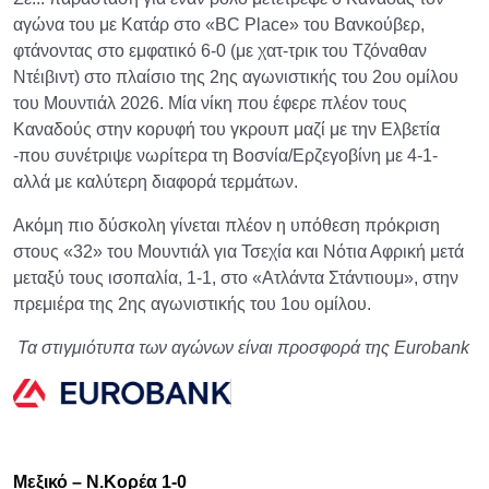
αγώνα του με Κατάρ στο «BC Place» του Βανκούβερ,
φτάνοντας στο εμφατικό 6-0 (με χατ-τρικ του Τζόναθαν
Ντέιβιντ) στο πλαίσιο της 2ης αγωνιστικής του 2ου ομίλου
του Μουντιάλ 2026. Μία νίκη που έφερε πλέον τους
Καναδούς στην κορυφή του γκρουπ μαζί με την Ελβετία
-που συνέτριψε νωρίτερα τη Βοσνία/Ερζεγοβίνη με 4-1-
αλλά με καλύτερη διαφορά τερμάτων.
Ακόμη πιο δύσκολη γίνεται πλέον η υπόθεση πρόκριση
στους «32» του Μουντιάλ για Τσεχία και Νότια Αφρική μετά
μεταξύ τους ισοπαλία, 1-1, στο «Ατλάντα Στάντιουμ», στην
πρεμιέρα της 2ης αγωνιστικής του 1ου ομίλου.
Τα στιγμιότυπα των αγώνων είναι προσφορά της Eurobank
Μεξικό – Ν.Κορέα 1-0