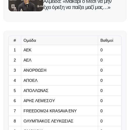
Αλμέιδα: «Μακάρι ο Μέσι να μην
έχει όρεξη να παίξει μαζί μας…»
06.08.2026 | 13:40
Οι διαιτητές των φιλικών αγώνων!
#
Ομάδα
Βαθμοί
06.08.2026 | 13:30
1
ΑΕΚ
0
«Η ανοικτή προπόνηση του
2
ΑΕΛ
0
Θρύλου»
3
ΑΝΟΡΘΩΣΗ
0
06.08.2026 | 13:23
4
ΑΠΟΕΛ
0
«Θα αλλάξει αρκετά προς το
καλύτερο η εικόνα του Αμμόχωστος
5
ΑΠΟΛΛΩΝΑΣ
0
Επιστροφής»
6
ΑΡΗΣ ΛΕΜΕΣΟΥ
0
06.08.2026 | 13:10
7
FREEDOM24 KRASAVA ΕΝΥ
0
Η πιθανή εντεκάδα του Μπεργκ!
8
ΟΛΥΜΠΙΑΚΟΣ ΛΕΥΚΩΣΙΑΣ
0