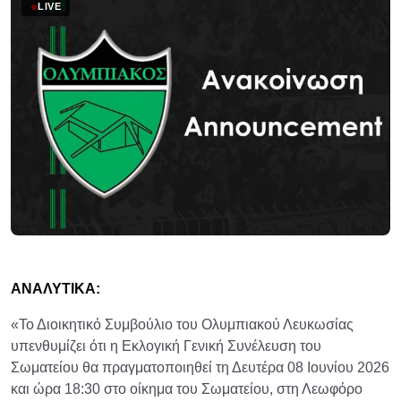
LIVE
ΑΝΑΛΥΤΙΚΑ:
«Το Διοικητικό Συμβούλιο του Ολυμπιακού Λευκωσίας
υπενθυμίζει ότι η Εκλογική Γενική Συνέλευση του
Σωματείου θα πραγματοποιηθεί τη Δευτέρα 08 Ιουνίου 2026
και ώρα 18:30 στο οίκημα του Σωματείου, στη Λεωφόρο