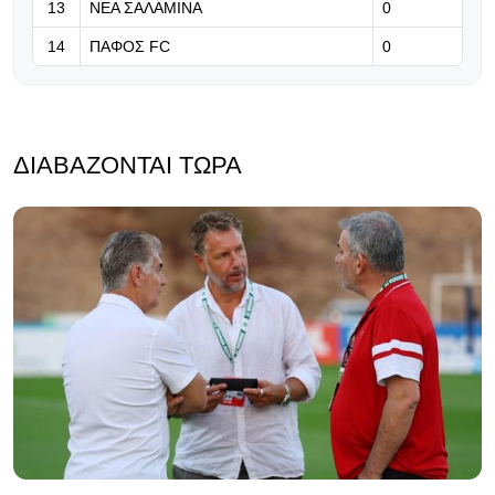
13
ΝΕΑ ΣΑΛΑΜΙΝΑ
0
14
ΠΑΦΟΣ FC
0
ΔΙΑΒΆΖΟΝΤΑΙ ΤΏΡΑ