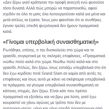
«Δεν ξέρω γιατί κράτησαν την οροφή ανοιχτή ενώ φυσούσε
τόσο δυνατά. Αλλά πώς μπορώ να παραπονεθώ, αφού
σχεδόν σε όλο το ματς όλα λειτουργούσαν καλά για μένα και
μετά απλώς τα έχασα. Ίσως μου φαινόταν ότι οι συνθήκες
έγιναν τρελές επειδή ψυχολογικά δεν ήμουν πραγματικά
καλά.
«Γίνομαι υπερβολική συναισθηματική»
Ρωτήθηκε, επίσης, τι την δυσκολεύει στο χώμα και το
γρασίδι, συγκριτικά με τις σκληρές επιφάνειες. «Πραγματικά
νιώθω πολύ καλά στο χώμα. Νιώθω πολύ καλά και στο
γρασίδι. Απλώς, δεν ξέρω, ίσως εστιάζω υπερβολικά στο ότι
δεν έχω κερδίσει ποτέ Grand Slam σε καμία από αυτές τις
επιφάνειες και ίσως αυτό με κάνει να σκέφτομαι υπερβολικά
τα πράγματα, να γίνομαι υπερβολικά συναισθηματική σε
κάποιες στιγμές. Δεν ξέρω. Είναι κάτι που πρέπει
πραγματικά να εξετάσω και να βρω μια λύση, γιατί έχω
κουραστεί να χάνω αγώνες με τρόπο που δεν με
αντιπροσωπεύει, μόνο και μόνο επειδή παρασύρομαι από