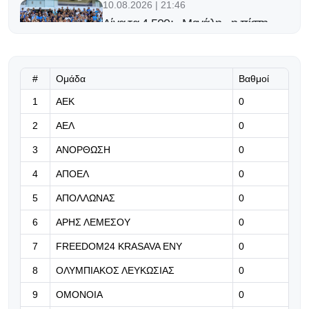
10.08.2026 | 21:46
Λίγα τα 4.500: «Μεγάλη» η πίστη
στην ομάδα
10.08.2026 | 21:33
#
Ομάδα
Βαθμοί
Η πρώτη εμφάνιση της ΑΕΚ
1
ΑΕΚ
Αθηνών για τη σεζόν 2026-27
0
2
ΑΕΛ
0
10.08.2026 | 21:20
3
ΑΝΟΡΘΩΣΗ
0
Ευρωπαϊκό: Για πρόκριση ο
Τράικοβιτς, βελτίωση ο
4
ΑΠΟΕΛ
0
Χρυσοστόμου και 8άδα ο Κεσίδης
5
ΑΠΟΛΛΩΝΑΣ
0
10.08.2026 | 21:07
6
ΑΡΗΣ ΛΕΜΕΣΟΥ
0
ΒΙΝΤΕΟ: Ο Ασόρο σε δράση
7
FREEDOM24 KRASAVA ΕΝΥ
0
8
ΟΛΥΜΠΙΑΚΟΣ ΛΕΥΚΩΣΙΑΣ
0
10.08.2026 | 20:54
Ο Καντέρ κατέθεσε επίσημα αίτηση
9
ΟΜΟΝΟΙΑ
0