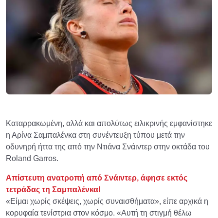
Καταρρακωμένη, αλλά και απολύτως ειλικρινής εμφανίστηκε
η Αρίνα Σαμπαλένκα στη συνέντευξη τύπου μετά την
οδυνηρή ήττα της από την Ντιάνα Σνάιντερ στην οκτάδα του
Roland Garros.
Απίστευτη ανατροπή από Σνάιντερ, άφησε εκτός
τετράδας τη Σαμπαλένκα!
«Είμαι χωρίς σκέψεις, χωρίς συναισθήματα», είπε αρχικά η
κορυφαία τενίστρια στον κόσμο. «Αυτή τη στιγμή θέλω