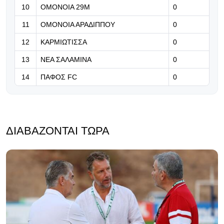
για το Draft του WNBA (Βίντεο)
10
ΟΜΟΝΟΙΑ 29Μ
0
11
ΟΜΟΝΟΙΑ ΑΡΑΔΙΠΠΟΥ
0
12
ΚΑΡΜΙΩΤΙΣΣΑ
0
13
ΝΕΑ ΣΑΛΑΜΙΝΑ
0
14
ΠΑΦΟΣ FC
0
ΔΙΑΒΆΖΟΝΤΑΙ ΤΏΡΑ