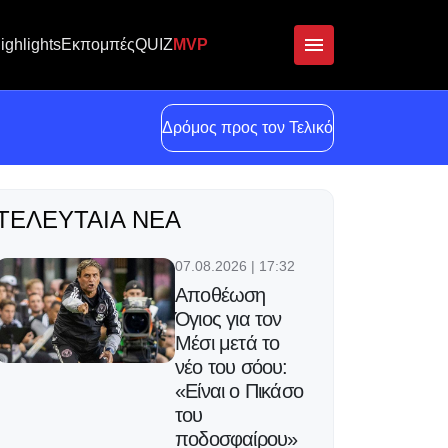
ighlights
Εκπομπές
QUIZ
MVP
Δρόμος προς τον Τελικό
ΤΕΛΕΥΤΑΊΑ ΝΈΑ
07.08.2026 | 17:32
Αποθέωση
Όγιος για τον
Μέσι μετά το
νέο του σόου:
«Είναι ο Πικάσο
του
ποδοσφαίρου»