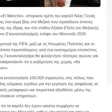
El Mencho», ιστορικού ηγέτη του καρτέλ Νέας Γενιάς
ες ένα κύμα βίας στο Μεξικό που προκάλεσε έντονες
ης της έδρας του στο στάδιο Αζτέκα (Πόλη του Μεξικού),
ρον (Γκουανταλαχάρα), ενόψει του Μουντιάλ 2026.
ρνουά της FIFA, μαζί με τις Ηνωμένες Πολιτείες και το
ανότατα περισσότερους από ένα εκατομμύριο επισκέπτες
της Γκουανταλαχάρα θα φιλοξενήσει τέσσερις αγώνες και
Independent» ότι η κυβέρνηση της χώρας «θα
λον».
α κινητοποιήσει 100.000 στρατιώτες στις πόλεις που
λης κλίμακας σχεδίου για την εγγύηση της ασφάλειας σε
μούς μεταφορών και τουριστικά αξιοθέατα, μέσω της
ιτειακών υπηρεσιών.
ότι τα καρτέλ δεν έχουν κανένα συμφέρον να
άρκεια του Μουντιάλ, καθώς επωφελούνται από μια