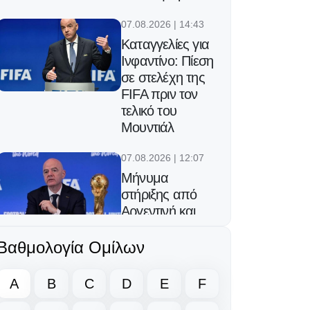
07.08.2026 | 14:43
Καταγγελίες για
Ινφαντίνο: Πίεση
σε στελέχη της
FIFA πριν τον
τελικό του
Μουντιάλ
07.08.2026 | 12:07
Μήνυμα
στήριξης από
Αργεντινή και
Μεξικό στον
Ινφαντίνο
Βαθμολογία Ομίλων
06.08.2026 | 23:25
A
B
C
D
E
F
Ο Φορλάν νέος