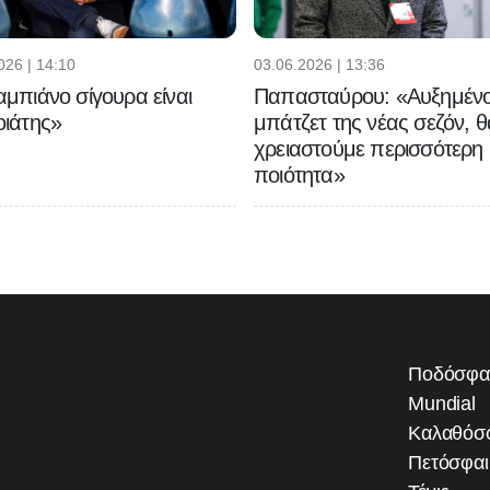
026 | 14:10
03.06.2026 | 13:36
μπιάνο σίγουρα είναι
Παπασταύρου: «Αυξημένο
ιάτης»
μπάτζετ της νέας σεζόν, θ
χρειαστούμε περισσότερη
ποιότητα»
Ποδόσφα
Mundial
Καλαθόσ
Πετόσφα