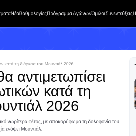
σματα
Νέα
Βαθμολογίες
Πρόγραμμα Αγώνων
Όμιλοι
Συνεντεύξεις
H
ών κατά τη διάρκεια του Μουντιάλ 2026
θα αντιμετωπίσει
ωτικών κατά τη
ουντιάλ 2026
ξικό νωρίτερα φέτος, με αποκορύφωμα τη δολοφονία του
α ενόψει Μουντιάλ.