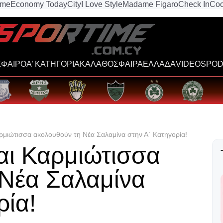
ime
Economy Today
City
I Love Style
Madame Figaro
Check In
Coo
ΦΑΙΡΟ
Α’ ΚΑΤΗΓΟΡΙΑ
ΚΑΛΑΘΟΣΦΑΙΡΑ
ΕΛΛΑΔΑ
VIDEOS
POD
ρμιώτισσα ακολουθούν τη Νέα Σαλαμίνα στην Α΄ Κατηγορία!
αι Καρμιώτισσα
 Νέα Σαλαμίνα
ρία!