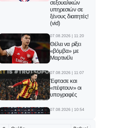
σεξουαλικών
υπηρεσιών σε
ξένους διαιτητές!
(vid)
07.08.2026 | 11:20
Θέλει να ρίξει
«βόμβα» με
Μαρτινέλι
07.08.2026 | 11:07
Έφτασε και
«πέφτουν» οι
υπογραφές
07.08.2026 | 10:54
H Γιουνάιτεντ
ενισχύθηκε με