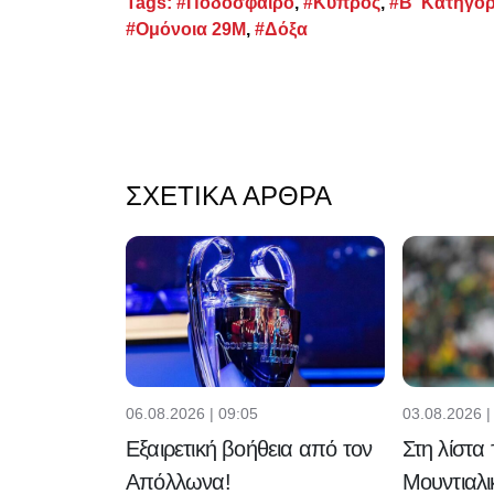
Tags:
#Ποδόσφαιρο
,
#Κύπρος
,
#Β' Κατηγορ
#Ομόνοια 29Μ
,
#Δόξα
ΣΧΕΤΙΚΆ ΆΡΘΡΑ
06.08.2026 | 09:05
03.08.2026 |
Εξαιρετική βοήθεια από τον
Στη λίστα
Απόλλωνα!
Μουντιαλι