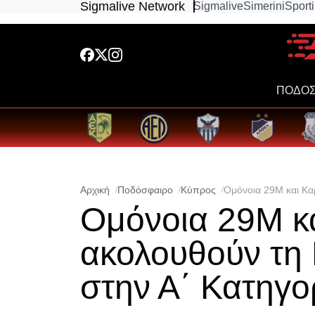
Sigmalive Network
Sigmalive
Simerini
Sport
ΠΟΔΟΣ
Αρχική
Ποδόσφαιρο
Κύπρος
Ομόνοια 29Μ και Κα
Ομόνοια 29Μ κ
ακολουθούν τη
στην Α΄ Κατηγο