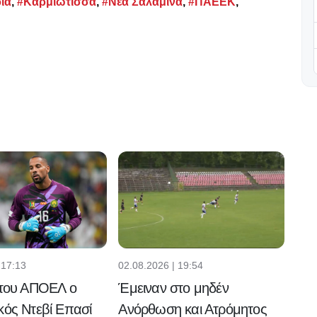
ία
,
#Καρμιώτισσα
,
#Νέα Σαλαμίνα
,
#ΠΑΕΕΚ
,
 17:13
02.08.2026 | 19:54
 του ΑΠΟΕΛ ο
Έμειναν στο μηδέν
κός Ντεβί Επασί
Ανόρθωση και Ατρόμητος