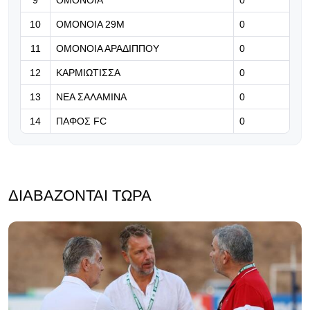
09.08.2026 | 09:48
10
ΟΜΟΝΟΙΑ 29Μ
0
Εγγύηση σταθερότητας
11
ΟΜΟΝΟΙΑ ΑΡΑΔΙΠΠΟΥ
0
12
ΚΑΡΜΙΩΤΙΣΣΑ
0
13
ΝΕΑ ΣΑΛΑΜΙΝΑ
0
14
ΠΑΦΟΣ FC
0
ΔΙΑΒΆΖΟΝΤΑΙ ΤΏΡΑ