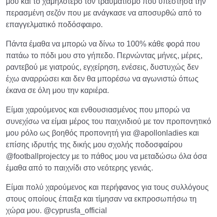
μου και το χαμηλότερο τον τραυματισμό που υπέστησα την
περασμένη σεζόν που με ανάγκασε να αποσυρθώ από το
επαγγελματικό ποδόσφαιρο.
Πάντα έμαθα να μπορώ να δίνω το 100% κάθε φορά που
πατάω το πόδι μου στο γήπεδο. Περνώντας μήνες, μέρες,
ραντεβού με γιατρούς, εγχείρηση, ενέσεις, δυστυχώς δεν
έχω αναρρώσει και δεν θα μπορέσω να αγωνιστώ όπως
έκανα σε όλη μου την καριέρα.
Είμαι χαρούμενος και ενθουσιασμένος που μπορώ να
συνεχίσω να είμαι μέρος του παιχνιδιού με τον προπονητικό
μου ρόλο ως βοηθός προπονητή για @apollonladies και
επίσης ιδρυτής της δικής μου σχολής ποδοσφαίρου
@footballprojectcy με το πάθος μου να μεταδώσω όλα όσα
έμαθα από το παιχνίδι στο νεότερης γενιάς.
Είμαι πολύ χαρούμενος και περήφανος για τους συλλόγους
στους οποίους έπαιξα και τίμησαν να εκπροσωπήσω τη
χώρα μου. @cyprusfa_official