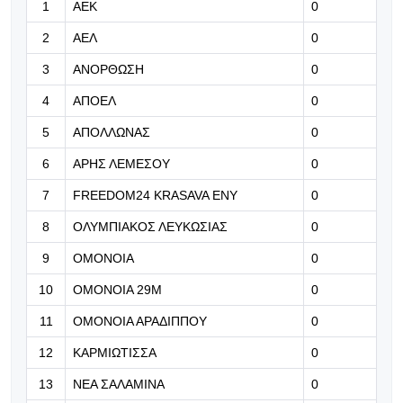
1
ΑΕΚ
0
09.08.2026 | 14:08
2
ΑΕΛ
0
Τάσσεται υπέρ του Ινφαντίνο το
Μεξικό παρά την ανακοίνωση της
3
ΑΝΟΡΘΩΣΗ
0
CONCACAF
4
ΑΠΟΕΛ
0
09.08.2026 | 13:55
5
ΑΠΟΛΛΩΝΑΣ
0
Το περιμένουν πως και πως
6
ΑΡΗΣ ΛΕΜΕΣΟΥ
0
7
FREEDOM24 KRASAVA ΕΝΥ
0
09.08.2026 | 13:42
ΑΕΚ και Πήλιος συνεχίζουν μαζί
8
ΟΛΥΜΠΙΑΚΟΣ ΛΕΥΚΩΣΙΑΣ
0
μέχρι το 2030!
9
ΟΜΟΝΟΙΑ
0
09.08.2026 | 13:29
10
ΟΜΟΝΟΙΑ 29Μ
0
Στους 50 πλουσιότερους ιδιοκτήτες
11
ΟΜΟΝΟΙΑ ΑΡΑΔΙΠΠΟΥ
0
ομάδων ο Μαρινάκης: Πάνω από
τον Πέρεθ
12
ΚΑΡΜΙΩΤΙΣΣΑ
0
13
ΝΕΑ ΣΑΛΑΜΙΝΑ
0