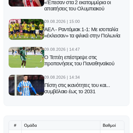
«Έπεσαν στα 2 εκατομμύρια οι
απαιτήσεις του Ολυμπιακού
09.08.2026 | 15:00
ΑΕΛ - Ραντόμιακ 1-1: Με ισοπαλία
«έκλεισαν» τα φιλικά στην Πολωνία
09.08.2026 | 14:47
Ο Τεττέη επέστρεψε στις
προπονήσεις του Παναθηναϊκού
09.08.2026 | 14:34
Πίστη στις ικανότητες του και...
συμβόλαιο έως το 2031
09.08.2026 | 14:21
Το νέο ρόστερ της Μακάμπι Τελ Αβίβ
«τρομάζει»: Αυτοί είναι οι παίκτες
του Οντέντ Κάτας
#
Ομάδα
Βαθμοί