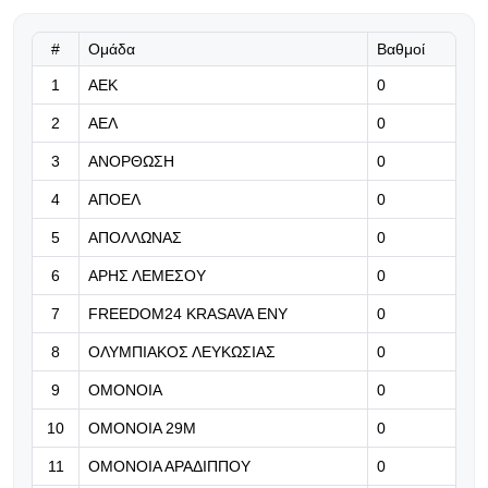
Φιλική τριάρα από την ΑΕΚ στην
Καρμιώτισσα
#
Ομάδα
Βαθμοί
07.08.2026 | 20:43
1
ΑΕΚ
0
«Χρυσή πρόταση από την Ελλάδα
2
ΑΕΛ
0
για τον Θεμπάγιος - Άλλη η
προτεραιότητά του»
3
ΑΝΟΡΘΩΣΗ
0
4
ΑΠΟΕΛ
07.08.2026 | 20:28
0
Βγαίνει σε δημοπρασία με...
5
ΑΠΟΛΛΩΝΑΣ
0
εξωπραγματική τιμή εκκίνησης η
μπάλα από το γκολ με «το χέρι του
6
ΑΡΗΣ ΛΕΜΕΣΟΥ
0
Θεού»!
7
FREEDOM24 KRASAVA ΕΝΥ
0
07.08.2026 | 20:15
8
ΟΛΥΜΠΙΑΚΟΣ ΛΕΥΚΩΣΙΑΣ
0
Δυνατός αντίπαλος - καλή εμφάνιση
9
ΟΜΟΝΟΙΑ
0
10
ΟΜΟΝΟΙΑ 29Μ
0
07.08.2026 | 20:02
11
ΟΜΟΝΟΙΑ ΑΡΑΔΙΠΠΟΥ
0
Η Λίβερπουλ βρήκε τρόπο να νιώθει