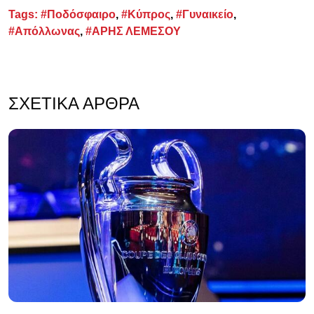
Tags:
#Ποδόσφαιρο
,
#Κύπρος
,
#Γυναικείο
,
#Απόλλωνας
,
#ΑΡΗΣ ΛΕΜΕΣΟΥ
ΣΧΕΤΙΚΆ ΆΡΘΡΑ