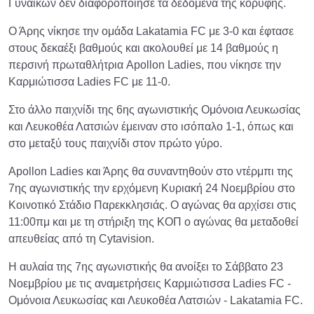
Γυναικών δεν διαφοροποίησε τα δεδομένα της κορυφής.
Ο Άρης νίκησε την ομάδα Lakatamia FC με 3-0 και έφτασε
στους δεκαέξι βαθμούς και ακολουθεί με 14 βαθμούς η
περσινή πρωταθλήτρια Apollon Ladies, που νίκησε την
Καρμιώτισσα Ladies FC με 11-0.
Στο άλλο παιχνίδι της 6ης αγωνιστικής Ομόνοια Λευκωσίας
και Λευκοθέα Λατσιών έμειναν στο ισόπαλο 1-1, όπως και
στο μεταξύ τους παιχνίδι στον πρώτο γύρο.
Apollon Ladies και Άρης θα συναντηθούν στο ντέρμπι της
7ης αγωνιστικής την ερχόμενη Κυριακή 24 Νοεμβρίου στο
Κοινοτικό Στάδιο Παρεκκλησιάς. Ο αγώνας θα αρχίσει στις
11:00πμ και με τη στήριξη της ΚΟΠ ο αγώνας θα μεταδοθεί
απευθείας από τη Cytavision.
Η αυλαία της 7ης αγωνιστικής θα ανοίξει το Σάββατο 23
Νοεμβρίου με τις αναμετρήσεις Καρμιώτισσα Ladies FC -
Ομόνοια Λευκωσίας και Λευκοθέα Λατσιών - Lakatamia FC.