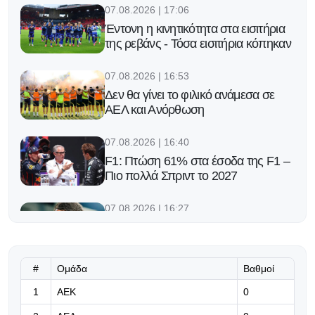
07.08.2026 | 17:06
Έντονη η κινητικότητα στα εισιτήρια
της ρεβάνς - Τόσα εισιτήρια κόπηκαν
07.08.2026 | 16:53
Δεν θα γίνει το φιλικό ανάμεσα σε
ΑΕΛ και Ανόρθωση
07.08.2026 | 16:40
F1: Πτώση 61% στα έσοδα της F1 –
Πιο πολλά Σπριντ το 2027
07.08.2026 | 16:27
Στο στόχαστρο Τσέλσι και Μπάγερν
ο Γκιμπς-Γουάιτ
#
Ομάδα
Βαθμοί
07.08.2026 | 16:14
1
ΑΕΚ
Χρειάζεται παραδοχή, όχι
0
ωραιοποίηση