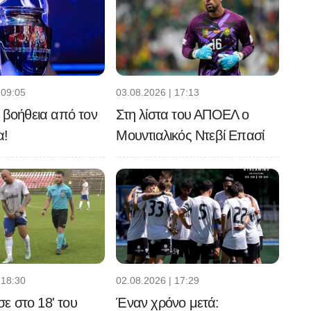
 09:05
03.08.2026 | 17:13
ή βοήθεια από τον
Στη λίστα του ΑΠΟΕΛ ο
α!
Μουντιαλικός Ντεβί Επασί
 18:30
02.08.2026 | 17:29
 στο 18' του
Έναν χρόνο μετά: