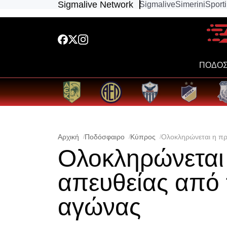
Sigmalive Network
Sigmalive
Simerini
Sport
ΠΟΔΟΣ
Αρχική
Ποδόσφαιρο
Κύπρος
Ολοκληρώνεται η πρ
Ολοκληρώνεται 
απευθείας από 
αγώνας