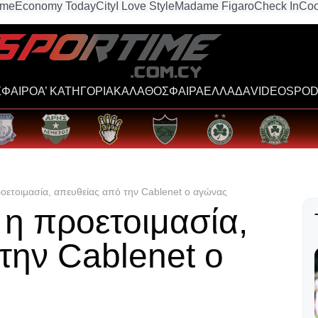
ime
Economy Today
City
I Love Style
Madame Figaro
Check In
Coo
ΦΑΙΡΟ
Α’ ΚΑΤΗΓΟΡΙΑ
ΚΑΛΑΘΟΣΦΑΙΡΑ
ΕΛΛΑΔΑ
VIDEOS
POD
οετοιμασία, απευθείας από την Cablenet ο αγώνας
η προετοιμασία,
την Cablenet ο