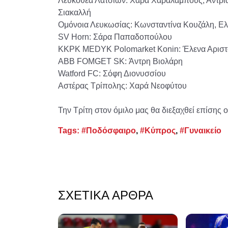
Λευκοθέα Λατσιών: Χαρά Χαραλάμπους, Άντρια
Σιακαλλή
Ομόνοια Λευκωσίας: Κωνσταντίνα Κουζάλη, Ε
SV Horn: Σάρα Παπαδοπούλου
KKPK MEDYK Polomarket Konin: Έλενα Αρισ
ABB FOMGET SK: Άντρη Βιολάρη
Watford FC: Σόφη Διονυσσίου
Αστέρας Τρίπολης: Χαρά Νεοφύτου
Την Τρίτη στον όμιλο μας θα διεξαχθεί επίσης
Tags:
#Ποδόσφαιρο
,
#Κύπρος
,
#Γυναικείο
ΣΧΕΤΙΚΆ ΆΡΘΡΑ