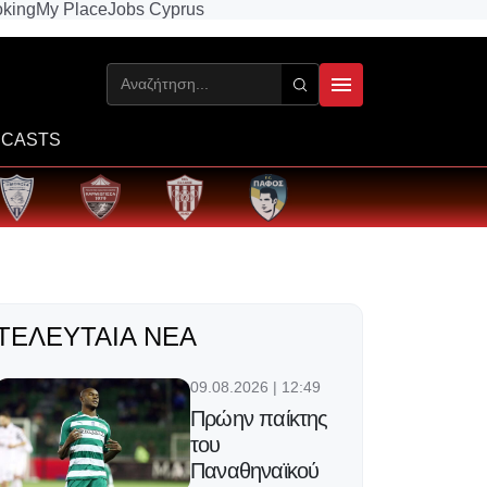
king
My Place
Jobs Cyprus
CASTS
ΤΕΛΕΥΤΑΊΑ ΝΈΑ
09.08.2026 | 12:49
Πρώην παίκτης
του
Παναθηναϊκού