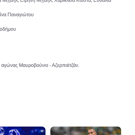
 Μιχαήλ, Ειρήνη Μιχαήλ, Χαρίκλεια Κώστα, Ευθαλία
λίνα Παναγιώτου
τοδήμου
 ο αγώνας Μαυροβούνιο - Αζερπαϊτζάν.