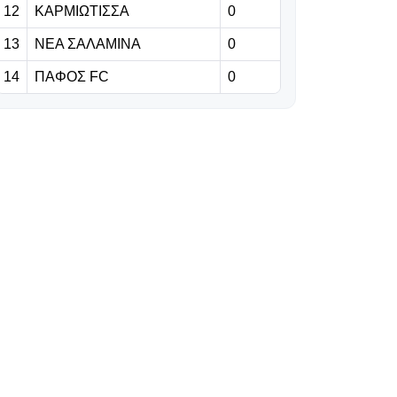
12
ΚΑΡΜΙΩΤΙΣΣΑ
«Μεγάλο
0
φαβορί για τη
13
ΝΕΑ ΣΑΛΑΜΙΝΑ
0
League Phase
του Champions
14
ΠΑΦΟΣ FC
0
League η ΑΕΚ»
09.08.2026 | 11:18
Στόχος η
ετοιμότητα για
την πρεμιέρα
09.08.2026 | 11:05
Shanghai
Masters: Η
επιστροφή του
Φέντερερ
09.08.2026 | 10:52