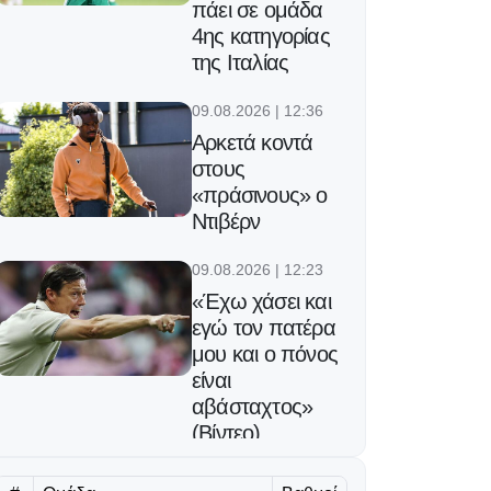
πάει σε ομάδα
4ης κατηγορίας
της Ιταλίας
09.08.2026 | 12:36
Αρκετά κοντά
στους
«πράσινους» ο
Ντιβέρν
09.08.2026 | 12:23
«Έχω χάσει και
εγώ τον πατέρα
μου και ο πόνος
είναι
αβάσταχτος»
(Βίντεο)
09.08.2026 | 12:10