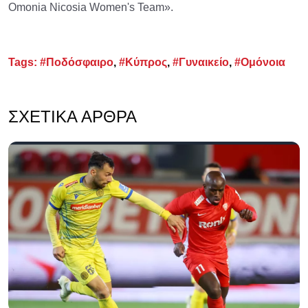
Omonia Nicosia Women's Team».
Tags:
#Ποδόσφαιρο
,
#Κύπρος
,
#Γυναικείο
,
#Ομόνοια
ΣΧΕΤΙΚΆ ΆΡΘΡΑ