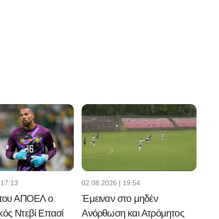
 17:13
02.08.2026 | 19:54
 του ΑΠΟΕΛ ο
Έμειναν στο μηδέν
κός Ντεβί Επασί
Ανόρθωση και Ατρόμητος