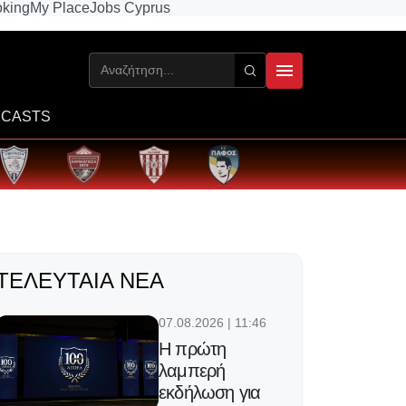
king
My Place
Jobs Cyprus
CASTS
ΤΕΛΕΥΤΑΊΑ ΝΈΑ
07.08.2026 | 11:46
Η πρώτη
λαμπερή
εκδήλωση για