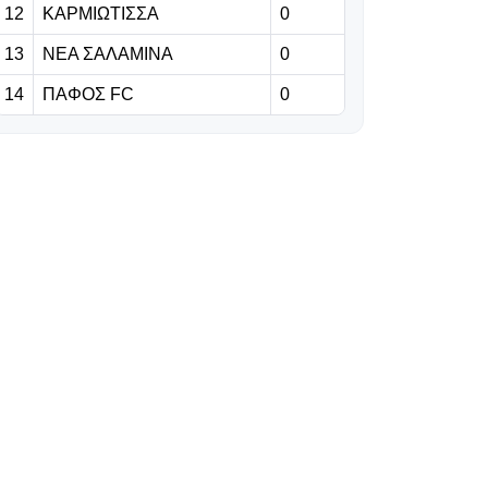
12
ΚΑΡΜΙΩΤΙΣΣΑ
0
«Ελπίζουμε σε
οριστική λύση με
13
ΝΕΑ ΣΑΛΑΜΙΝΑ
0
Λιασή - Δεν
14
ΠΑΦΟΣ FC
0
βλέπω
αντιπολίτευση
που να
δημιουργεί
πρόβλημα»
07.08.2026 | 10:15
H Μπριζ βρήκε
τον
αντικαταστάτη
του Τζόλη
07.08.2026 | 10:02
Με €21 εκατ.
έκανε δικό της