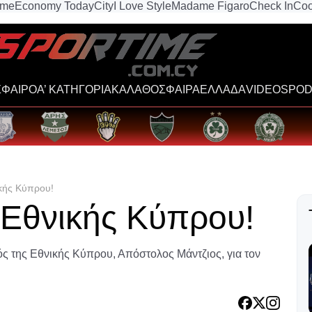
ime
Economy Today
City
I Love Style
Madame Figaro
Check In
Coo
ΦΑΙΡΟ
Α’ ΚΑΤΗΓΟΡΙΑ
ΚΑΛΑΘΟΣΦΑΙΡΑ
ΕΛΛΑΔΑ
VIDEOS
POD
ικής Κύπρου!
 Εθνικής Κύπρου!
κός της Εθνικής Κύπρου, Απόστολος Μάντζιος, για τον