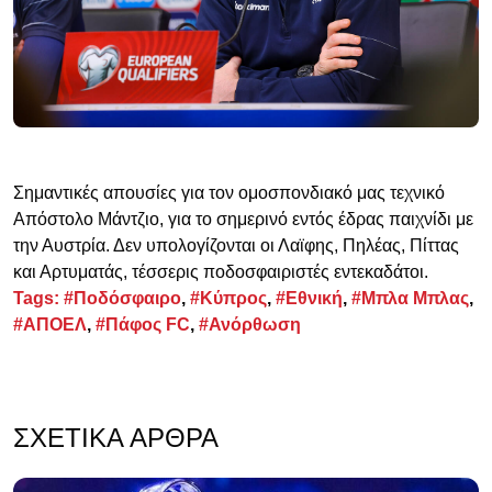
Σημαντικές απουσίες για τον ομοσπονδιακό μας τεχνικό
Απόστολο Μάντζιο, για το σημερινό εντός έδρας παιχνίδι με
την Αυστρία. Δεν υπολογίζονται οι Λαϊφης, Πηλέας, Πίττας
και Αρτυματάς, τέσσερις ποδοσφαιριστές εντεκαδάτοι.
Tags:
#Ποδόσφαιρο
,
#Κύπρος
,
#Εθνική
,
#Μπλα Μπλας
,
#ΑΠΟΕΛ
,
#Πάφος FC
,
#Ανόρθωση
ΣΧΕΤΙΚΆ ΆΡΘΡΑ