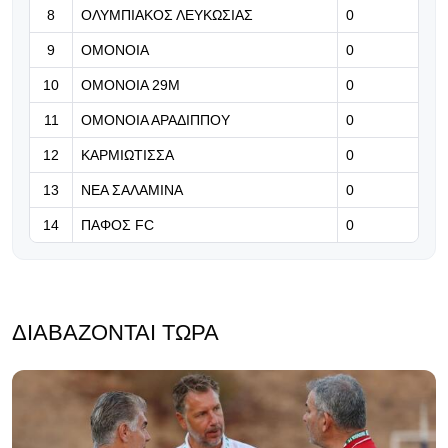
8
ΟΛΥΜΠΙΑΚΟΣ ΛΕΥΚΩΣΙΑΣ
επιστροφής - Καλώς επέστρεψε
0
Ρόνι» (Βίντεο)
9
ΟΜΟΝΟΙΑ
0
07.08.2026 | 21:24
10
ΟΜΟΝΟΙΑ 29Μ
0
Βραβείο ΑΝΘΡΩΠΙΑΣ για τον Τάσο
11
ΟΜΟΝΟΙΑ ΑΡΑΔΙΠΠΟΥ
0
Χατζηγιοβάννη
12
ΚΑΡΜΙΩΤΙΣΣΑ
0
13
ΝΕΑ ΣΑΛΑΜΙΝΑ
0
14
ΠΑΦΟΣ FC
0
ΔΙΑΒΆΖΟΝΤΑΙ ΤΏΡΑ