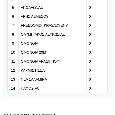
Στρέφεται στον Φεράν Τόρες η
Άρσεναλ
5
ΑΠΟΛΛΩΝΑΣ
0
6
ΑΡΗΣ ΛΕΜΕΣΟΥ
0
07.08.2026 | 13:12
Ενθαρρυντική εικόνα για τους
7
FREEDOM24 KRASAVA ΕΝΥ
0
«λέοντες»
8
ΟΛΥΜΠΙΑΚΟΣ ΛΕΥΚΩΣΙΑΣ
0
07.08.2026 | 12:59
9
ΟΜΟΝΟΙΑ
0
Η Μπαρσελόνα πιέζει για Άλβαρες
10
ΟΜΟΝΟΙΑ 29Μ
0
και Ρόδρι (pic)
11
ΟΜΟΝΟΙΑ ΑΡΑΔΙΠΠΟΥ
0
12
ΚΑΡΜΙΩΤΙΣΣΑ
0
13
ΝΕΑ ΣΑΛΑΜΙΝΑ
0
14
ΠΑΦΟΣ FC
0