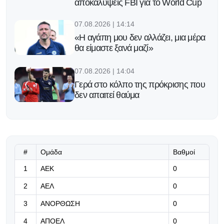
αποκαλύψεις FBI για το World Cup
07.08.2026 | 14:14
«Η αγάπη μου δεν αλλάζει, μια μέρα
θα είμαστε ξανά μαζί»
07.08.2026 | 14:04
Γερά στο κόλπο της πρόκρισης που
δεν απαιτεί θαύμα
07.08.2026 | 13:51
«Μας εκφράζει απόλυτα το
επετειακό σήμα μας»
#
Ομάδα
Βαθμοί
07.08.2026 | 13:38
1
ΑΕΚ
0
Η Άντερλεχτ έβαλε τέλος σε ένα
2
ΑΕΛ
0
αήττητο 17 ετών του ΠΑΟΚ
3
ΑΝΟΡΘΩΣΗ
0
07.08.2026 | 13:25
4
ΑΠΟΕΛ
0