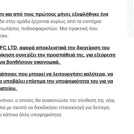
άτι και από τους πρώτους μήνες εξοφλήθηκε ένα
δα στην ομάδα έρχονται κυρίως από τα εισιτήρια
αι πωλήσεις ποδοσφαιριστών. Μια πρακτική που
θηκε.
FC LTD, αφορά αποκλειστικά την διαχείριση του
ίκηση συνεχίζει την προσπάθειά της, για εξεύρεση
 να βοηθήσουν οικονομικά.
κάποιος που μπορεί να λειτουργήσει καλύτερα, να
να υποβάλει επίσημα την υποψηφιότητα του για να
ματείου.
ίνου, ο οποίος θα ανακοινώσει την σύνθεση της νέας
πα με σκοπό να διεκδικήσει επανεκλογή για δεύτερη
μα κάποια άλλη υποψηφιότητα.