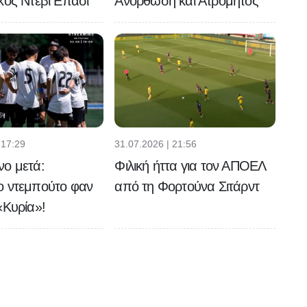
κός Ντεβί Επασί
Ανόρθωση και Ατρόμητος
 17:29
31.07.2026 | 21:56
νο μετά:
Φιλική ήττα για τον ΑΠΟΕΛ
ο ντεμπούτο φαν
από τη Φορτούνα Σιτάρντ
«Κυρία»!