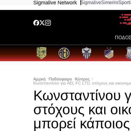
Sigmalive Network
Sigmalive
Simerini
Sport
ΠΟΔΟΣ
Αρχική
Ποδόσφαιρο
Κύπρος
Κωνσταντίνου για AEL FC LTD, στόχους και οικονομι
Κωνσταντίνου γ
στόχους και οικ
μπορεί κάποιος