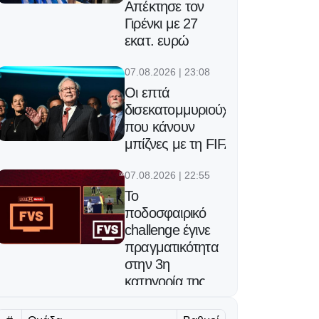
Απέκτησε τον
Γιρένκι με 27
εκατ. ευρώ
07.08.2026 | 23:08
Οι επτά
δισεκατομμυριούχοι
που κάνουν
μπίζνες με τη FIFA
07.08.2026 | 22:55
Το
ποδοσφαιρικό
challenge έγινε
πραγματικότητα
στην 3η
κατηγορία της
Γαλλίας!