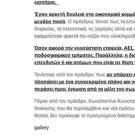
εισιτήριο.
Έγινε αρκετή δουλειά στο οικονομικό κομμ
μεγάλο ποσό
. Ο πρόεδρος τόνισε πως τα έσο
διαρκείας, τα τηλεοπτικά, τις χορηγίες αλλά κ
εφαρμόστηκε αρκετά την σεζόν που ολοκληρώ
Όσον αφορά την νεοσύστατη εταιρεία, AEL 
ποδοσφαιρικού τμήματος. Παράλληλα, η διο
επενδυτών ή και ατόμων που είναι σε θέση
Τονίστηκε από τον πρόεδρο, πως
αν υπάρχει 
πλησιάσει με ένα συγκεκριμένο πλάνο και 
περάσει προς έγκριση από τα μέλη του σω
Πέραν από τον πρόεδρο, Κωνσταντίνο Κωνσταντ
διοίκησης που θα περιλαμβάνει και νέα πρόσω
θητεία, δεν προέκυψε το προηγούμενο διάστη
gallery