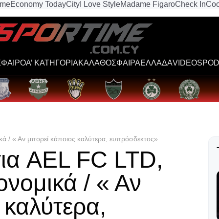
ime
Economy Today
City
I Love Style
Madame Figaro
Check In
Coo
ΦΑΙΡΟ
Α’ ΚΑΤΗΓΟΡΙΑ
ΚΑΛΑΘΟΣΦΑΙΡΑ
ΕΛΛΑΔΑ
VIDEOS
POD
κά / « Αν μπορεί κάποιος καλύτερα, ευπρόσδεκτος»
ια AEL FC LTD,
ονομικά / « Αν
 καλύτερα,