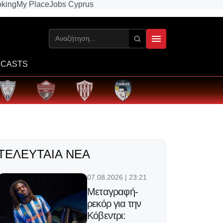
king
My Place
Jobs Cyprus
CASTS
ΤΕΛΕΥΤΑΊΑ ΝΈΑ
07.08.2026 | 23:21
Μεταγραφή-
ρεκόρ για την
Κόβεντρι: