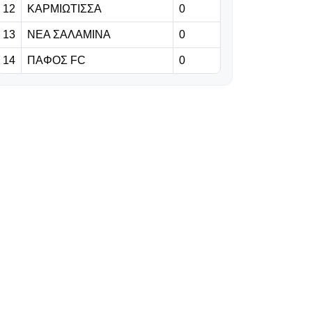
12
ΚΑΡΜΙΩΤΙΣΣΑ
0
06.08.2026 | 23:06
13
ΝΕΑ ΣΑΛΑΜΙΝΑ
0
Έχασε από την
14
ΠΑΦΟΣ FC
0
Άντερλεχτ ο
ΠΑΟΚ, όλα για
όλα στο Βέλγιο!
06.08.2026 | 22:59
«Η διαδρομή της
γαλαζοκίτρινης
ασπίδας στον
χρόνο» (vid)
06.08.2026 | 22:55
Πρόβλημα με
Κίνα, στη θέση
του ο Σέμα