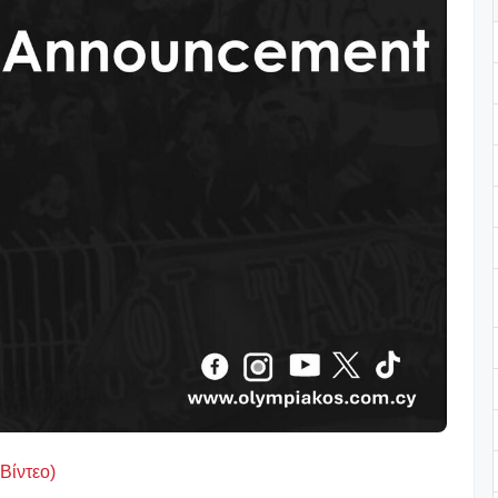
Βίντεο)