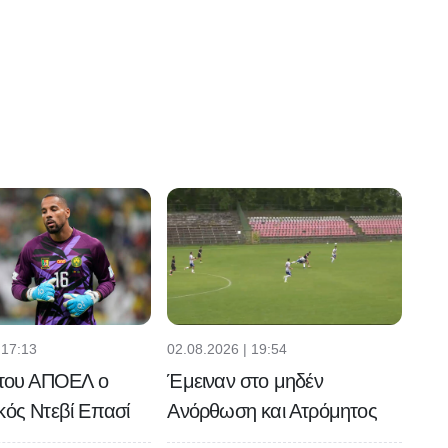
 17:13
02.08.2026 | 19:54
 του ΑΠΟΕΛ ο
Έμειναν στο μηδέν
κός Ντεβί Επασί
Ανόρθωση και Ατρόμητος