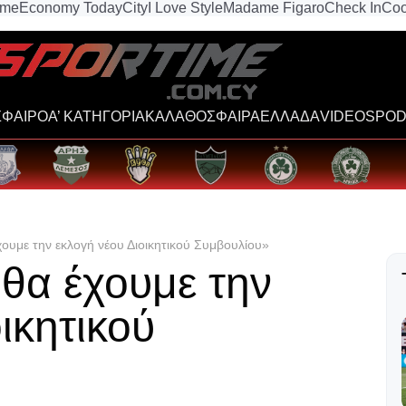
ime
Economy Today
City
I Love Style
Madame Figaro
Check In
Coo
ΦΑΙΡΟ
Α’ ΚΑΤΗΓΟΡΙΑ
ΚΑΛΑΘΟΣΦΑΙΡΑ
ΕΛΛΑΔΑ
VIDEOS
POD
χουμε την εκλογή νέου Διοικητικού Συμβουλίου»
 θα έχουμε την
ικητικού