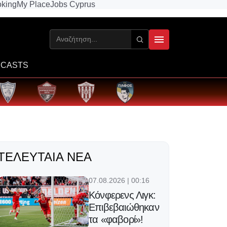
king
My Place
Jobs Cyprus
CASTS
ΤΕΛΕΥΤΑΊΑ ΝΈΑ
07.08.2026 | 00:16
Κόνφερενς Λιγκ:
Επιβεβαιώθηκαν
τα «φαβορί»!