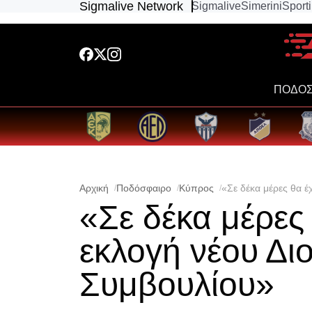
Sigmalive Network
Sigmalive
Simerini
Sport
ΠΟΔΟΣ
Αρχική
Ποδόσφαιρο
Κύπρος
«Σε δέκα μέρες θα έ
«Σε δέκα μέρες
εκλογή νέου Διο
Συμβουλίου»