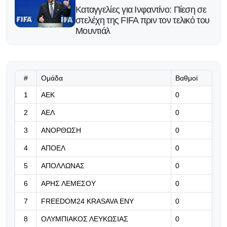
Καταγγελίες για Ινφαντίνο: Πίεση σε
στελέχη της FIFA πριν τον τελικό του
Μουντιάλ
07.08.2026 | 14:30
«Να είμαστε ανταγωνιστικοί
απέναντι σε κάθε αντίπαλο»
#
Ομάδα
Βαθμοί
1
ΑΕΚ
0
07.08.2026 | 14:25
2
ΑΕΛ
0
Απίθανη συμφωνία της Ανόρθωσης
με την οικογένεια των
3
ΑΝΟΡΘΩΣΗ
0
Αντετοκούνμπο
4
ΑΠΟΕΛ
0
07.08.2026 | 14:17
5
ΑΠΟΛΛΩΝΑΣ
0
«Θα ανατινάξω τον Μέσι με
τέσσερις βόμβες» - Συγκλονιστικές
6
ΑΡΗΣ ΛΕΜΕΣΟΥ
0
αποκαλύψεις FBI για το World Cup
7
FREEDOM24 KRASAVA ΕΝΥ
0
07.08.2026 | 14:14
8
ΟΛΥΜΠΙΑΚΟΣ ΛΕΥΚΩΣΙΑΣ
0