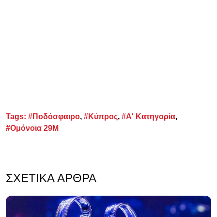
Tags:
#Ποδόσφαιρο
,
#Κύπρος
,
#Α' Κατηγορία
,
#Ομόνοια 29Μ
ΣΧΕΤΙΚΆ ΆΡΘΡΑ