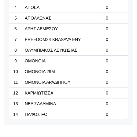
γήπεδο» (vid)
4
ΑΠΟΕΛ
0
5
ΑΠΟΛΛΩΝΑΣ
0
06.08.2026 | 19:16
Ετοιμάζει πρόταση €30 εκατ. για τον
6
ΑΡΗΣ ΛΕΜΕΣΟΥ
0
Ρομέρο (pic)
7
FREEDOM24 KRASAVA ΕΝΥ
0
06.08.2026 | 19:10
8
ΟΛΥΜΠΙΑΚΟΣ ΛΕΥΚΩΣΙΑΣ
0
Τα πρώτα κλικς από τη «Ρεντ
9
ΟΜΟΝΟΙΑ
0
Μπουλ Αρένα»!
10
ΟΜΟΝΟΙΑ 29Μ
0
11
ΟΜΟΝΟΙΑ ΑΡΑΔΙΠΠΟΥ
0
12
ΚΑΡΜΙΩΤΙΣΣΑ
0
13
ΝΕΑ ΣΑΛΑΜΙΝΑ
0
14
ΠΑΦΟΣ FC
0