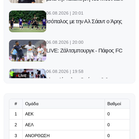
06.08.2026 | 20:01
Ισόπαλος με την Αλ Σάαντ ο Άρης
06.08.2026 | 20:00
LIVE: Ζάλτσμπουργκ - Πάφος FC
06.08.2026 | 19:58
LIVE
Live: Λίνκολν - Ομόνοια 0-0
06.08.2026 | 19:52
#
Ομάδα
Βαθμοί
Στο πλευρό της ομάδας ο
1
ΑΕΚ
0
Παπασταύρου
2
ΑΕΛ
0
06.08.2026 | 19:29
3
ΑΝΟΡΘΩΣΗ
0
Γκαρσία: «Θέλω να είμαι killer στο