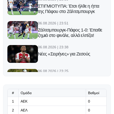
ΣΤΙΓΜΙΟΤΥΠΑ: Έτσι ήλθε η ήττα
της Πάφου στο Ζάλτσμπουργκ
06.08.2026 | 23:51
Ζάλτσμπουργκ-Πάφος 1-0: Έπαθε
ζημιά στο φινάλε, αλλά ελπίζει!
06.08.2026 | 23:38
Νέες «Σειρήνες» για Ζεσούς
06.08.2026 | 23:25
Ο Φορλάν νέος προπονητής της
εθνικής Ουρουγουάης!
#
Ομάδα
Βαθμοί
06.08.2026 | 23:12
1
ΑΕΚ
0
«Μπορούμε να βασιστούμε σε
όλους τους παίκτες μας»
2
ΑΕΛ
0