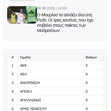
08.08.2026 | 14:03
Ο Μουρίνιο τα αλλάζει όλα στη
Ρεάλ: Οι τρεις κανόνες που έχει
επιβάλει στους παίκτες των
Μαδριλένων
08.08.2026 | 13:50
«Ο Παυλίδης θα ήθελε να φύγει από
την Μπενφίκα μόνο για ομάδα από
#
Ομάδα
Βαθμοί
τα κορυφαία ευρωπαϊκά
πρωταθλήματα»
1
ΑΕΚ
0
2
ΑΕΛ
0
08.08.2026 | 13:37
Τσακόν και Αντερέγκεν αλλάζουν το
3
ΑΝΟΡΘΩΣΗ
0
επίπεδο
4
ΑΠΟΕΛ
0
08.08.2026 | 13:24
5
ΑΠΟΛΛΩΝΑΣ
0
Marca: Παρί και Μπαρτσελόνα
6
ΑΡΗΣ ΛΕΜΕΣΟΥ
0
συζητούν για Φεράν Τόρες - Κοντά