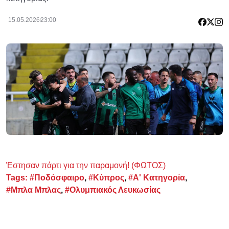
15.05.2026
23:00
Έστησαν πάρτι για την παραμονή! (ΦΩΤΟΣ)
Tags:
#Ποδόσφαιρο
,
#Κύπρος
,
#Α' Κατηγορία
,
#Μπλα Μπλας
,
#Ολυμπιακός Λευκωσίας