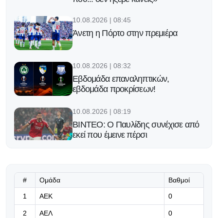
10.08.2026 | 08:45
Άνετη η Πόρτο στην πρεμιέρα
10.08.2026 | 08:32
Εβδομάδα επαναληπτικών,
εβδομάδα προκρίσεων!
10.08.2026 | 08:19
ΒΙΝΤΕΟ: Ο Παυλίδης συνέχισε από
εκεί που έμεινε πέρσι
10.08.2026 | 08:06
ΒΙΝΤΕΟ: Επικό καλωσόρισμα
γιαγιάδων σε Σαλάχ!
#
Ομάδα
Βαθμοί
1
ΑΕΚ
0
09.08.2026 | 23:05
2
ΑΕΛ
0
Jupiler Pro League: «Λύτρωση» για