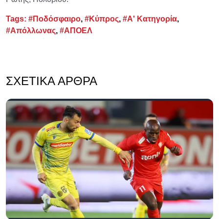
Tags:
#Ποδόσφαιρο
,
#Κύπρος
,
#Α' Κατηγορία
,
#Απόλλωνας
,
#ΑΠΟΕΛ
ΣΧΕΤΙΚΆ ΆΡΘΡΑ