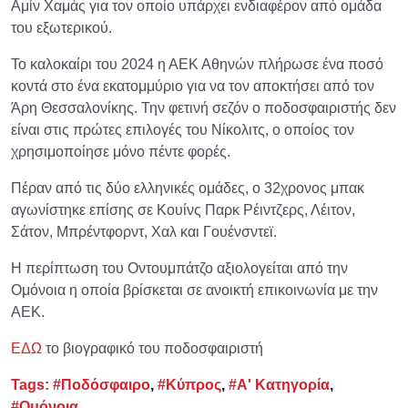
Αμίν Χαμάς για τον οποίο υπάρχει ενδιαφέρον από ομάδα
του εξωτερικού.
Το καλοκαίρι του 2024 η ΑΕΚ Αθηνών πλήρωσε ένα ποσό
κοντά στο ένα εκατομμύριο για να τον αποκτήσει από τον
Άρη Θεσσαλονίκης. Την φετινή σεζόν ο ποδοσφαιριστής δεν
είναι στις πρώτες επιλογές του Νίκολιτς, ο οποίος τον
χρησιμοποίησε μόνο πέντε φορές.
Πέραν από τις δύο ελληνικές ομάδες, ο 32χρονος μπακ
αγωνίστηκε επίσης σε Κουίνς Παρκ Ρέιντζερς, Λέιτον,
Σάτον, Μπρέντφορντ, Χαλ και Γουένσντεϊ.
Η περίπτωση του Οντουμπάτζο αξιολογείται από την
Ομόνοια η οποία βρίσκεται σε ανοικτή επικοινωνία με την
ΑΕΚ.
ΕΔΩ
το βιογραφικό του ποδοσφαιριστή
Tags:
#Ποδόσφαιρο
,
#Κύπρος
,
#Α' Κατηγορία
,
#Ομόνοια