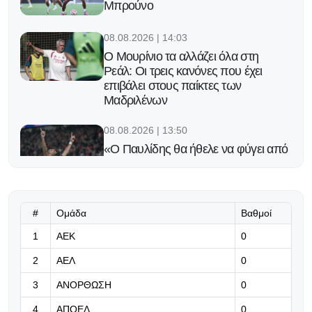
Μπρούνο
08.08.2026 | 14:03
Ο Μουρίνιο τα αλλάζει όλα στη
Ρεάλ: Οι τρεις κανόνες που έχει
επιβάλει στους παίκτες των
Μαδριλένων
08.08.2026 | 13:50
«Ο Παυλίδης θα ήθελε να φύγει από
την Μπενφίκα μόνο για ομάδα από
τα κορυφαία ευρωπαϊκά
πρωταθλήματα»
#
Ομάδα
Βαθμοί
08.08.2026 | 13:37
1
ΑΕΚ
0
Τσακόν και Αντερέγκεν αλλάζουν το
επίπεδο
2
ΑΕΛ
0
3
ΑΝΟΡΘΩΣΗ
0
08.08.2026 | 13:24
4
ΑΠΟΕΛ
0
Marca: Παρί και Μπαρτσελόνα