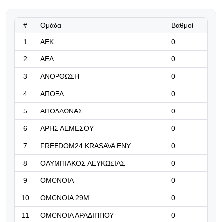
εθνικής Ουρουγουάης!
#
Ομάδα
Βαθμοί
06.08.2026 | 23:12
1
ΑΕΚ
0
«Μπορούμε να βασιστούμε σε
όλους τους παίκτες μας»
2
ΑΕΛ
0
06.08.2026 | 23:06
3
ΑΝΟΡΘΩΣΗ
0
Έχασε από την Άντερλεχτ ο ΠΑΟΚ,
4
ΑΠΟΕΛ
0
όλα για όλα στο Βέλγιο!
5
ΑΠΟΛΛΩΝΑΣ
0
06.08.2026 | 22:59
6
ΑΡΗΣ ΛΕΜΕΣΟΥ
0
«Η διαδρομή της γαλαζοκίτρινης
ασπίδας στον χρόνο» (vid)
7
FREEDOM24 KRASAVA ΕΝΥ
0
8
ΟΛΥΜΠΙΑΚΟΣ ΛΕΥΚΩΣΙΑΣ
0
06.08.2026 | 22:55
9
ΟΜΟΝΟΙΑ
0
Πρόβλημα με Κίνα, στη θέση του ο
Σέμα
10
ΟΜΟΝΟΙΑ 29Μ
0
11
ΟΜΟΝΟΙΑ ΑΡΑΔΙΠΠΟΥ
0