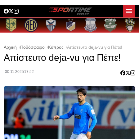
Αρχική
Ποδόσφαιρο
Κύπρος
Απίστευτο deja-vu για Πέπε!
Απίστευτο deja-vu για Πέπε!
30.11.2025
17:52