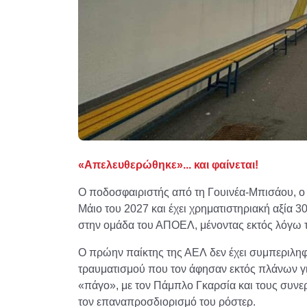
«Απελευθερώθηκε»... και φαίνεται!
Ο ποδοσφαιριστής από τη Γουινέα-Μπισάου, ο 
Μάιο του 2027 και έχει χρηματιστηριακή αξία 3
στην ομάδα του ΑΠΟΕΛ, μένοντας εκτός λόγω 
Ο πρώην παίκτης της ΑΕΛ δεν έχει συμπεριλη
τραυματισμού που τον άφησαν εκτός πλάνων γι
«πάγο», με τον Πάμπλο Γκαρσία και τους συνερ
τον επαναπροσδιορισμό του ρόστερ.