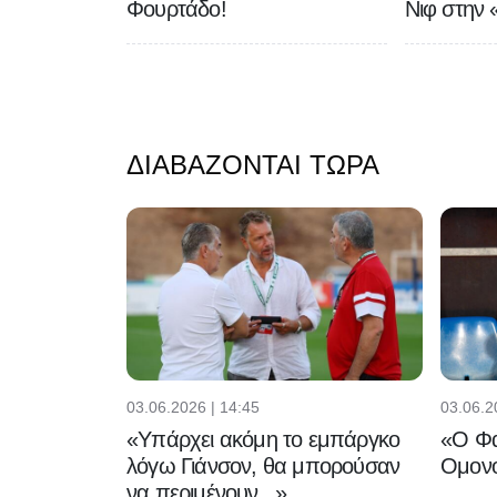
Φουρτάδο!
Νιφ στην 
ΔΙΑΒΆΖΟΝΤΑΙ ΤΏΡΑ
03.06.2026 | 14:45
03.06.2
«Υπάρχει ακόμη το εμπάργκο
«Ο Φα
λόγω Γιάνσον, θα μπορούσαν
Ομονο
να περιμένουν...»