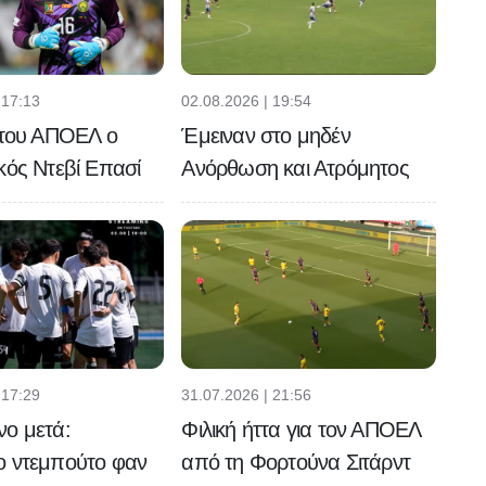
 17:13
02.08.2026 | 19:54
 του ΑΠΟΕΛ ο
Έμειναν στο μηδέν
κός Ντεβί Επασί
Ανόρθωση και Ατρόμητος
 17:29
31.07.2026 | 21:56
νο μετά:
Φιλική ήττα για τον ΑΠΟΕΛ
ο ντεμπούτο φαν
από τη Φορτούνα Σιτάρντ