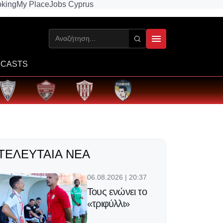
king
My Place
Jobs Cyprus
CASTS
ΤΕΛΕΥΤΑΊΑ ΝΈΑ
06.08.2026 | 20:37
Τους ενώνει το
«τριφύλλι»