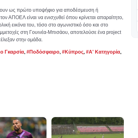
ρνουν ως πρώτο υποψήφιο για αποδέσμευση ή
τον ΑΠΟΕΛ είναι να ενισχυθεί όπου κρίνεται απαραίτητο,
ολική εικόνα του, τόσο στο αγωνιστικό όσο και στο
υμμετοχές στη Γουινέα-Μπισάου, αποτελούσε ένα project
πέλεξαν στην ομάδα.
ο Γκαρσία
,
#Ποδόσφαιρο
,
#Κύπρος
,
#Α' Κατηγορία
,