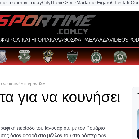
ime
Economy Today
City
I Love Style
Madame Figaro
Check In
Coo
ΦΑΙΡΟ
Α’ ΚΑΤΗΓΟΡΙΑ
ΚΑΛΑΘΟΣΦΑΙΡΑ
ΕΛΛΑΔΑ
VIDEOS
POD
α να κουνήσει «μαντίλι»
τα για να κουνήσει
ραφική περίοδο του Ιανουαρίου, με τον Ρομάριο
τησης όσον αφορά στο μέλλον του στο ρόστερ των