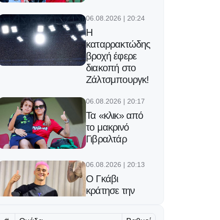
06.08.2026 | 20:24
Η
καταρρακτώδης
βροχή έφερε
διακοπή στο
Ζάλτσμπουργκ!
06.08.2026 | 20:17
Τα «κλικ» από
το μακρινό
Γιβραλτάρ
06.08.2026 | 20:13
Ο Γκάβι
κράτησε την
υπόσχεσή του
μετά την