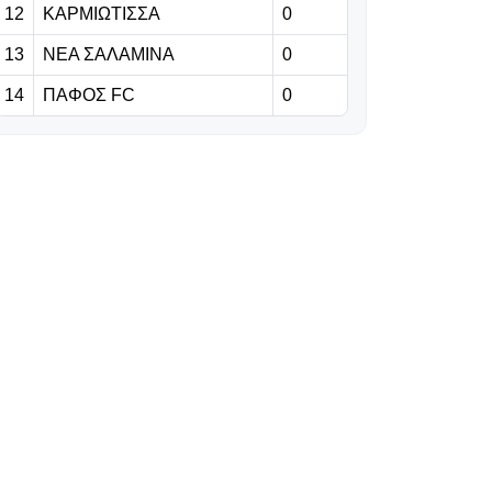
Πάφος FC
12
ΚΑΡΜΙΩΤΙΣΣΑ
0
13
ΝΕΑ ΣΑΛΑΜΙΝΑ
0
06.08.2026 | 19:58
LIVE
Live: Λίνκολν -
14
ΠΑΦΟΣ FC
0
Ομόνοια 0-0
06.08.2026 | 19:52
Στο πλευρό της
ομάδας ο
Παπασταύρου
06.08.2026 | 19:29
Γκαρσία: «Θέλω
να είμαι killer στο
γήπεδο» (vid)