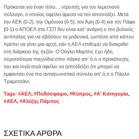
Πρόκειται για έναν τίτλο… ντροπής για τον λεμεσιανό
σύλλογο, ο οποίος οφείλει άμεσα να τον αποτινάξει. Μετά
την ΑΕΚ (0-2), την Ομόνοια (0-5), τον Άρη (0-4) και την Πάφο
(0-1) ο ΑΠΟΕΛ στο ΓΣΠ δεν είναι κατ’ ανάγκη ο πιο βολικός
αντίπαλος για να σβήσουν τα μηδενικά, ωστόσο από κάπου
πρέπει να γίνει μια αρχή, εάν η ΑΕΛ επιθυμεί να διακριθεί
στη διάρκεια της σεζόν. Ο Ούγκο Μαρτίνς έχει ήδη
περισσότερα παιχνίδια στον πάγκο απ’ ό,τι ο προκάτοχός
του και σιγά-σιγά οφείλει να (απο)δείξει ότι μπορεί να
εμφανίσει ένα πιο ανταγωνιστικό σύνολο απ’ ό,τι ο Πάολο
Τραμετσάνι.
Tags:
#ΑΕΛ
,
#Ποδόσφαιρο
,
#Κύπρος
,
#Α' Κατηγορία
,
#ΑΕΛ
,
#Αλέξης Πάμπος
ΣΧΕΤΙΚΆ ΆΡΘΡΑ