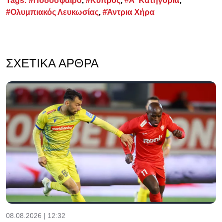
Tags:
#Ποδόσφαιρο
,
#Κύπρος
,
#Α' Κατηγορία
,
#Ολυμπιακός Λευκωσίας
,
#Άντρια Χήρα
ΣΧΕΤΙΚΆ ΆΡΘΡΑ
08.08.2026 | 12:32