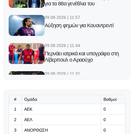
για τα 88α γενέθλια του
09.08.2026 | 11:57
Αύξηση φημών για Κουαντρεντί
09.08.2026 | 11:44
Περνάει ιατρικά και υπογράφει στη
Λίβερπουλ ο Αραούχο
09.08.2026 | 11:31
«Μεγάλο φαβορί για τη League
Phase του Champions League η
ΑΕΚ»
#
Ομάδα
Βαθμοί
09.08.2026 | 11:18
1
ΑΕΚ
0
Στόχος η ετοιμότητα για την
2
ΑΕΛ
0
πρεμιέρα
3
ΑΝΟΡΘΩΣΗ
0