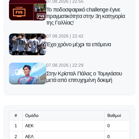
07.08.2026 | 22:55
Το ποδοσφαιρικό challenge έγινε
πραγματικότητα στην 3η κατηγορία
της Γαλλίας!
07.08.2026 | 22:42
Έχει χρόνο μέχρι τα επόμενα
07.08.2026 | 22:29
Στην Κρίσταλ Πάλας ο Τομιγιάσου
μετά από επιτυχημένη δοκιμή
07.08.2026 | 22:16
Υπομονή!
#
Ομάδα
Βαθμοί
07.08.2026 | 22:03
1
ΑΕΚ
0
Η Γαλατασαράι πάει για το
2
ΑΕΛ
0
μεταγραφικό «μπαμ» με Μαρτινέλι