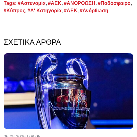
Tags:
#Αστυνομία
,
#ΑΕΚ
,
#ΑΝΟΡΘΩΣΗ
,
#Ποδόσφαιρο
,
#Κύπρος
,
#Α' Κατηγορία
,
#ΑΕΚ
,
#Ανόρθωση
ΣΧΕΤΙΚΆ ΆΡΘΡΑ
06.08.2026 | 09:05