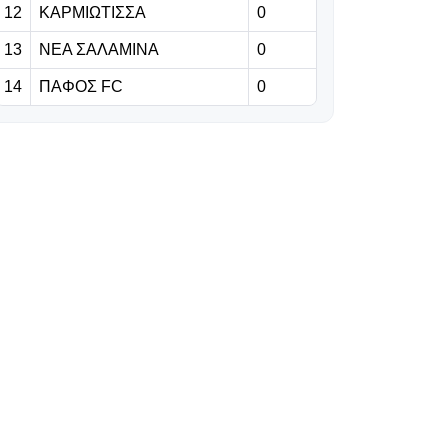
12
ΚΑΡΜΙΩΤΙΣΣΑ
0
13
ΝΕΑ ΣΑΛΑΜΙΝΑ
0
09.08.2026 | 09:09
Λουκάκου: Είπε
14
ΠΑΦΟΣ FC
0
το «ναι» στην
Φενέρ για να
παίξει στην
Τουρκία!
09.08.2026 | 08:56
Τέρμα και
αυτοπεποίθηση
για τον
Μαρκίνιος
09.08.2026 | 08:43
Έφτασαν στο
Ροζάριο ο Μέσι
και η οικογένειά