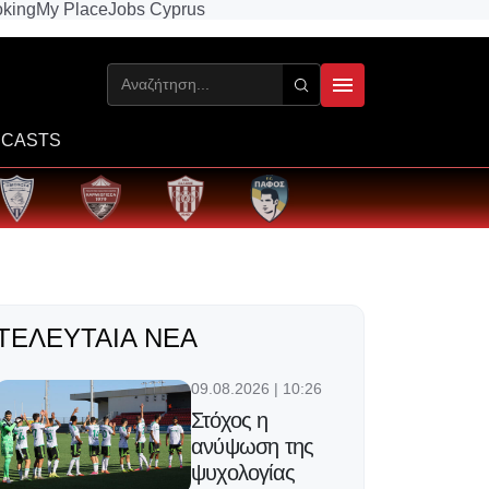
king
My Place
Jobs Cyprus
CASTS
ΤΕΛΕΥΤΑΊΑ ΝΈΑ
09.08.2026 | 10:26
Στόχος η
ανύψωση της
ψυχολογίας