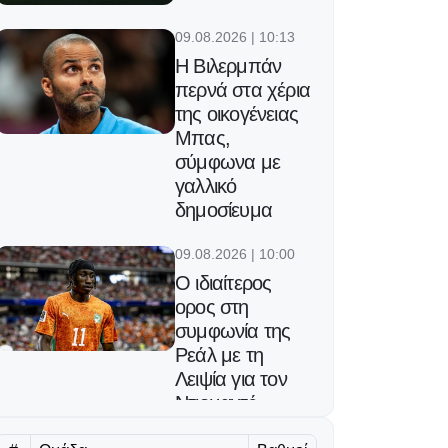
09.08.2026 | 10:13
Η Βιλερμπάν
περνά στα χέρια
της οικογένειας
Μπας,
σύμφωνα με
γαλλικό
δημοσίευμα
09.08.2026 | 10:00
Ο ιδιαίτερος
ορος στη
συμφωνία της
Ρεάλ με τη
Λειψία για τον
Ντιομαντέ
09.08.2026 | 09:48