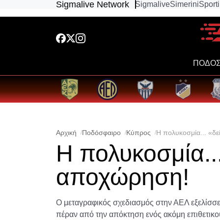
Sigmalive Network
Sigmalive
Simerini
Sport
ΠΟΔΟΣ
Αρχική
Ποδόσφαιρο
Κύπρος
Η πολυκοσμία... «δ
Η πολυκοσμία...
αποχώρηση!
Ο μεταγραφικός σχεδιασμός στην ΑΕΛ εξελίσσετα
πέραν από την απόκτηση ενός ακόμη επιθετικού 