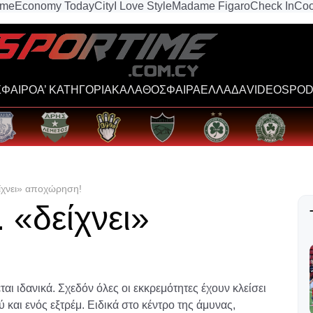
ime
Economy Today
City
I Love Style
Madame Figaro
Check In
Coo
ΦΑΙΡΟ
Α’ ΚΑΤΗΓΟΡΙΑ
ΚΑΛΑΘΟΣΦΑΙΡΑ
ΕΛΛΑΔΑ
VIDEOS
POD
είχνει» αποχώρηση!
 «δείχνει»
ι ιδανικά. Σχεδόν όλες οι εκκρεμότητες έχουν κλείσει
και ενός εξτρέμ. Ειδικά στο κέντρο της άμυνας,