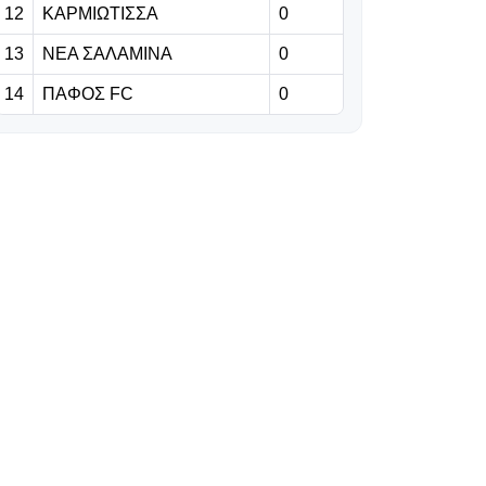
12
ΚΑΡΜΙΩΤΙΣΣΑ
0
08.08.2026 | 16:13
13
ΝΕΑ ΣΑΛΑΜΙΝΑ
0
Ομάδα από το
14
ΠΑΦΟΣ FC
0
Περού γέμισε τη
φανέλα της με
περισσότερους
από 1000
διαφορετικούς
χορηγούς!
08.08.2026 | 16:00
Η Φενέρμπαχτσε
ξεκίνησε
διαπραγματεύσεις
με τη Νάπολι για
τον Λουκάκου
08.08.2026 | 15:47