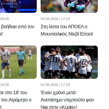
 09:05
03.08.2026 | 17:13
ή βοήθεια από τον
Στη λίστα του ΑΠΟΕΛ ο
α!
Μουντιαλικός Ντεβί Επασί
 18:30
02.08.2026 | 17:29
 στο 18' του
Έναν χρόνο μετά:
ε τον Ατρόμητο ο
Ανεπίσημο ντεμπούτο φαν
!
Νιφ στην «Κυρία»!