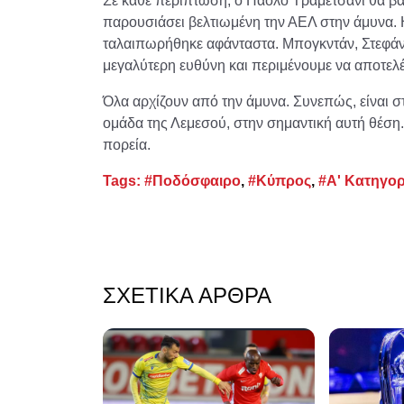
Σε κάθε περίπτωση, ο Πάολο Τραμετσάνι θα βα
παρουσιάσει βελτιωμένη την ΑΕΛ στην άμυνα. 
ταλαιπωρήθηκε αφάνταστα. Μπογκντάν, Στεφάνοβ
μεγαλύτερη ευθύνη και περιμένουμε να αποτελέ
Όλα αρχίζουν από την άμυνα. Συνεπώς, είναι σ
ομάδα της Λεμεσού, στην σημαντική αυτή θέση.
πορεία.
Tags:
#Ποδόσφαιρο
,
#Κύπρος
,
#Α' Κατηγορ
ΣΧΕΤΙΚΆ ΆΡΘΡΑ