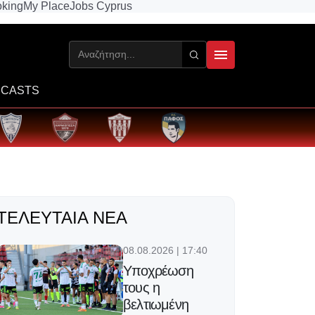
king
My Place
Jobs Cyprus
CASTS
ΤΕΛΕΥΤΑΊΑ ΝΈΑ
08.08.2026 | 17:40
Υποχρέωση
τους η
βελτιωμένη