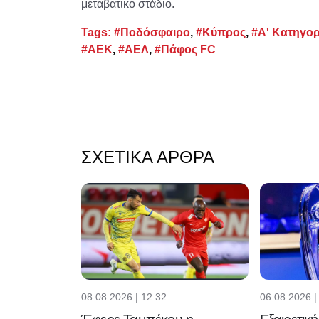
μεταβατικό στάδιο.
Tags:
#Ποδόσφαιρο
,
#Κύπρος
,
#Α' Κατηγορ
#ΑΕΚ
,
#ΑΕΛ
,
#Πάφος FC
ΣΧΕΤΙΚΆ ΆΡΘΡΑ
08.08.2026 | 12:32
06.08.2026 |