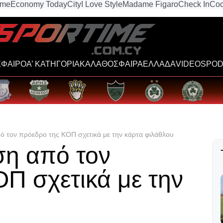
ime
Economy Today
City
I Love Style
Madame Figaro
Check In
Coo
ΦΑΙΡΟ
Α’ ΚΑΤΗΓΟΡΙΑ
ΚΑΛΑΘΟΣΦΑΙΡΑ
ΕΛΛΑΔΑ
VIDEOS
POD
ό τον πρόεδρο της ΚΟΠ σχετικά με την κάρτα φιλάθλου
ση από τον
Π σχετικά με την