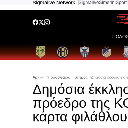
Sigmalive Network
Sigmalive
Simerini
Sport
ΠΟΔΟΣ
Αρχική
Ποδόσφαιρο
Κύπρος
Δημόσια έκκληση απ
Δημόσια έκκλη
πρόεδρο της ΚΟ
κάρτα φιλάθλου