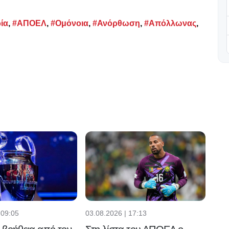
ία
,
#ΑΠΟΕΛ
,
#Ομόνοια
,
#Ανόρθωση
,
#Απόλλωνας
,
 09:05
03.08.2026 | 17:13