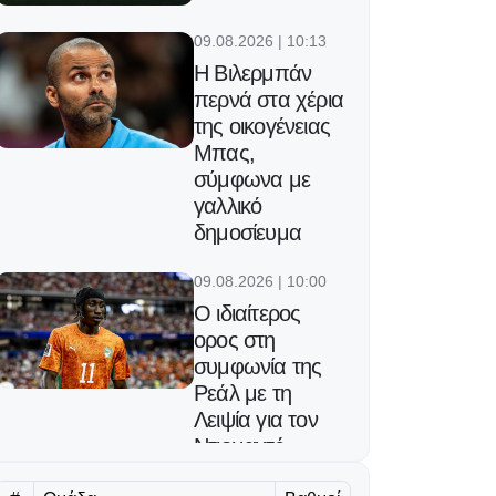
09.08.2026 | 10:13
Η Βιλερμπάν
περνά στα χέρια
της οικογένειας
Μπας,
σύμφωνα με
γαλλικό
δημοσίευμα
09.08.2026 | 10:00
Ο ιδιαίτερος
ορος στη
συμφωνία της
Ρεάλ με τη
Λειψία για τον
Ντιομαντέ
09.08.2026 | 09:48