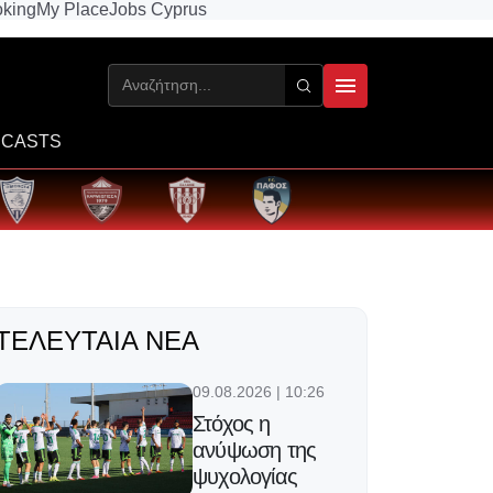
king
My Place
Jobs Cyprus
CASTS
ΤΕΛΕΥΤΑΊΑ ΝΈΑ
09.08.2026 | 10:26
Στόχος η
ανύψωση της
ψυχολογίας