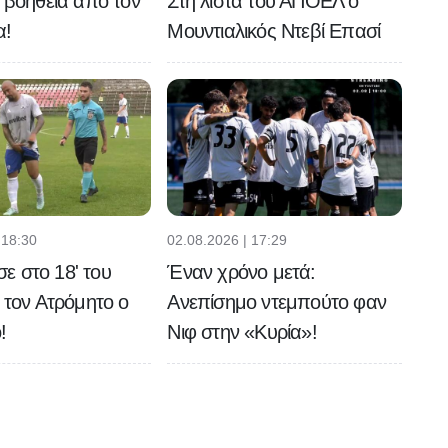
ή βοήθεια από τον
Στη λίστα του ΑΠΟΕΛ ο
α!
Μουντιαλικός Ντεβί Επασί
 18:30
02.08.2026 | 17:29
 στο 18' του
Έναν χρόνο μετά:
ε τον Ατρόμητο ο
Ανεπίσημο ντεμπούτο φαν
!
Νιφ στην «Κυρία»!