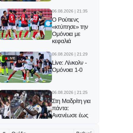
06.08.2026 | 21:35
Ο Ρούτιενς
«κτύπησε» την
Ομόνοια με
κεφαλιά
06.08.2026 | 21:29
LIVE
Live: Λίνκολν -
Ομόνοια 1-0
06.08.2026 | 21:25
Στη Μαδρίτη για
πάντα:
Ανανέωσε έως
το 2032 ο
Βινίσιους!