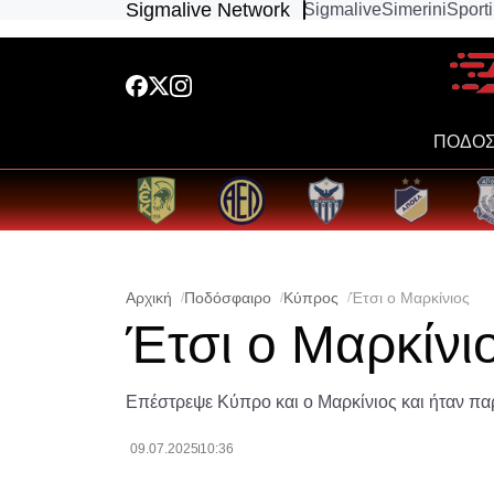
Sigmalive Network
Sigmalive
Simerini
Sport
ΠΟΔΟΣ
Αρχική
Ποδόσφαιρο
Κύπρος
Έτσι ο Μαρκίνιος
Έτσι ο Μαρκίνι
Επέστρεψε Κύπρο και ο Μαρκίνιος και ήταν πα
09.07.2025
10:36