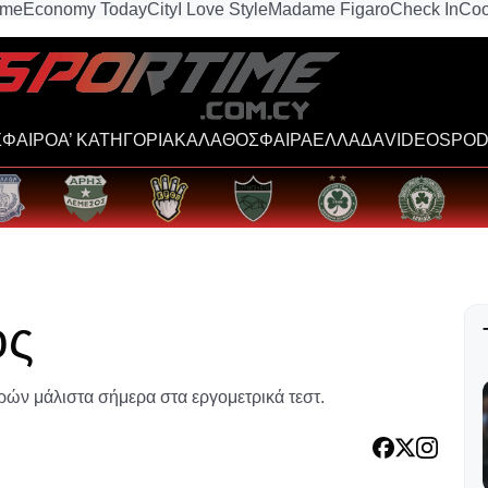
ime
Economy Today
City
I Love Style
Madame Figaro
Check In
Coo
ΦΑΙΡΟ
Α’ ΚΑΤΗΓΟΡΙΑ
ΚΑΛΑΘΟΣΦΑΙΡΑ
ΕΛΛΑΔΑ
VIDEOS
POD
ος
ρών μάλιστα σήμερα στα εργομετρικά τεστ.