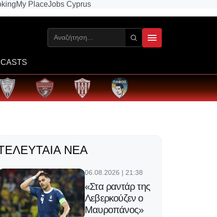
king
My Place
Jobs Cyprus
CASTS
ΤΕΛΕΥΤΑΊΑ ΝΈΑ
06.08.2026 | 21:38
«Στα ραντάρ της
Λεβερκούζεν ο
Μαυροπάνος»