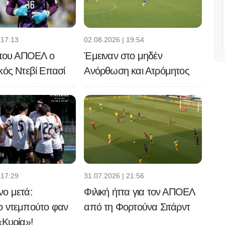
 17:13
02.08.2026 | 19:54
 του ΑΠΟΕΛ ο
Έμειναν στο μηδέν
κός Ντεβί Επασί
Ανόρθωση και Ατρόμητος
 17:29
31.07.2026 | 21:56
νο μετά:
Φιλική ήττα για τον ΑΠΟΕΛ
ο ντεμπούτο φαν
από τη Φορτούνα Σιτάρντ
«Κυρία»!