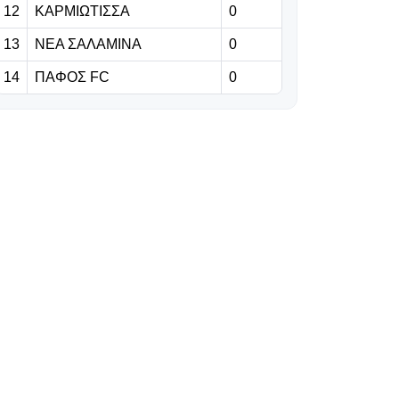
06.08.2026 | 20:52
12
ΚΑΡΜΙΩΤΙΣΣΑ
0
Φιλική νίκη της
13
ΝΕΑ ΣΑΛΑΜΙΝΑ
0
ΑΕΛ επί του
Ατρομήτου στην
14
ΠΑΦΟΣ FC
0
Πολωνία
06.08.2026 | 20:50
«Η κατάσταση
αξιολογείται...»
06.08.2026 | 20:37
Τους ενώνει το
«τριφύλλι»