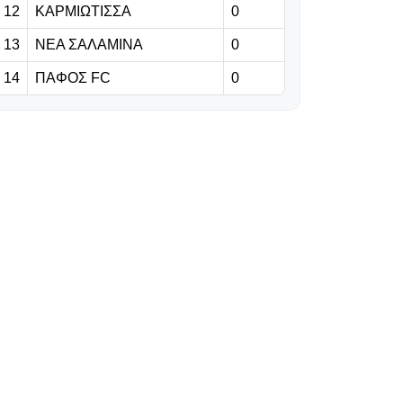
12
ΚΑΡΜΙΩΤΙΣΣΑ
0
06.08.2026 | 23:06
13
ΝΕΑ ΣΑΛΑΜΙΝΑ
0
Έχασε από την
14
ΠΑΦΟΣ FC
0
Άντερλεχτ ο
ΠΑΟΚ, όλα για
όλα στο Βέλγιο!
06.08.2026 | 22:59
«Η διαδρομή της
γαλαζοκίτρινης
ασπίδας στον
χρόνο» (vid)
06.08.2026 | 22:55
Πρόβλημα με
Κίνα, στη θέση
του ο Σέμα