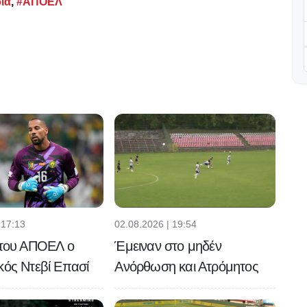
ία
,
#ΑΠΟΕΛ
 17:13
02.08.2026 | 19:54
 του ΑΠΟΕΛ ο
Έμειναν στο μηδέν
κός Ντεβί Επασί
Ανόρθωση και Ατρόμητος