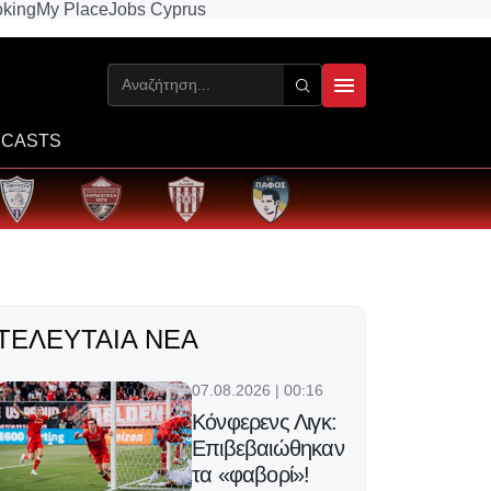
king
My Place
Jobs Cyprus
CASTS
ΤΕΛΕΥΤΑΊΑ ΝΈΑ
07.08.2026 | 00:16
Κόνφερενς Λιγκ:
Επιβεβαιώθηκαν
τα «φαβορί»!