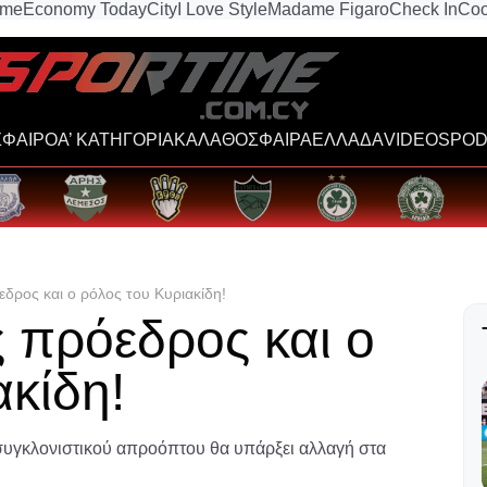
ime
Economy Today
City
I Love Style
Madame Figaro
Check In
Coo
ΦΑΙΡΟ
Α’ ΚΑΤΗΓΟΡΙΑ
ΚΑΛΑΘΟΣΦΑΙΡΑ
ΕΛΛΑΔΑ
VIDEOS
POD
δρος και ο ρόλος του Κυριακίδη!
 πρόεδρος και ο
ακίδη!
υγκλονιστικού απροόπτου θα υπάρξει αλλαγή στα