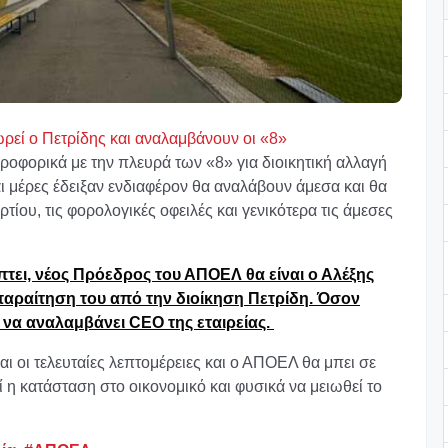
ωρεί ο Πετρίδης και αναλαμβάνουν οι «8»
φορικά με την πλευρά των «8» για διοικητική αλλαγή
 μέρες έδειξαν ενδιαφέρον θα αναλάβουν άμεσα και θα
τίου, τις φορολογικές οφειλές και γενικότερα τις άμεσες
ι, νέος Πρόεδρος του ΑΠΟΕΛ θα είναι ο Αλέξης
αραίτηση του από την διοίκηση Πετρίδη. Όσον
να αναλαμβάνει CEO της εταιρείας.
ι οι τελευταίες λεπτομέρειες και ο ΑΠΟΕΛ θα μπει σε
ί η κατάσταση στο οικονομικό και φυσικά να μειωθεί το