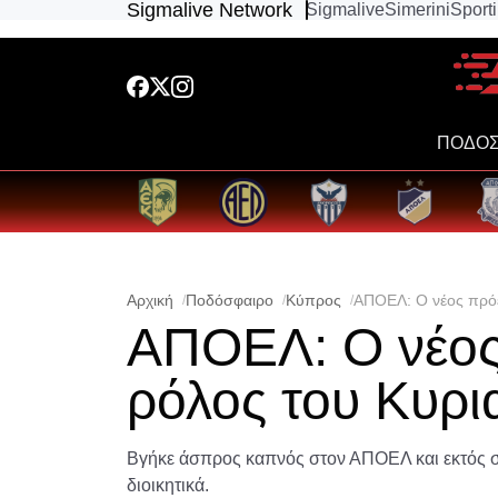
Sigmalive Network
Sigmalive
Simerini
Sport
ΠΟΔΟΣ
Αρχική
Ποδόσφαιρο
Κύπρος
ΑΠΟΕΛ: Ο νέος πρόε
ΑΠΟΕΛ: Ο νέος
ρόλος του Κυρι
Βγήκε άσπρος καπνός στον ΑΠΟΕΛ και εκτός σ
διοικητικά.