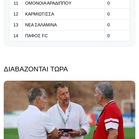
11
ΟΜΟΝΟΙΑ ΑΡΑΔΙΠΠΟΥ
0
Οι επτά δισεκατομμυριούχοι που
κάνουν μπίζνες με τη FIFA
12
ΚΑΡΜΙΩΤΙΣΣΑ
0
13
ΝΕΑ ΣΑΛΑΜΙΝΑ
0
14
ΠΑΦΟΣ FC
0
ΔΙΑΒΆΖΟΝΤΑΙ ΤΏΡΑ