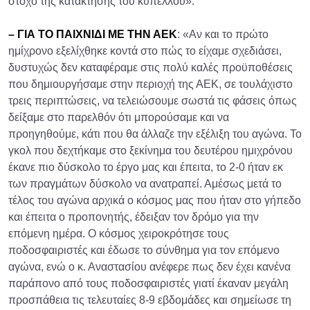
στόχο της κατάκτησης του κυπέλλου».
– ΓΙΑ ΤΟ ΠΑΙΧΝΙΔΙ ΜΕ ΤΗΝ ΑΕΚ
: «Αν και το πρώτο
ημίχρονο εξελίχθηκε κοντά στο πώς το είχαμε σχεδιάσει,
δυστυχώς δεν καταφέραμε στις πολύ καλές προϋποθέσεις
που δημιουργήσαμε στην περιοχή της ΑΕΚ, σε τουλάχιστο
τρεις περιπτώσεις, να τελειώσουμε σωστά τις φάσεις όπως
δείξαμε στο παρελθόν ότι μπορούσαμε και να
προηγηθούμε, κάτι που θα άλλαζε την εξέλιξη του αγώνα. Το
γκολ που δεχτήκαμε στο ξεκίνημα του δευτέρου ημιχρόνου
έκανε πιο δύσκολο το έργο μας και έπειτα, το 2-0 ήταν εκ
των πραγμάτων δύσκολο να ανατραπεί. Αμέσως μετά το
τέλος του αγώνα αρχικά ο κόσμος μας που ήταν στο γήπεδο
και έπειτα ο προπονητής, έδειξαν τον δρόμο για την
επόμενη ημέρα. Ο κόσμος χειροκρότησε τους
ποδοσφαιριστές και έδωσε το σύνθημα για τον επόμενο
αγώνα, ενώ ο κ. Αναστασίου ανέφερε πως δεν έχει κανένα
παράπονο από τους ποδοσφαιριστές γιατί έκαναν μεγάλη
προσπάθεια τις τελευταίες 8-9 εβδομάδες και σημείωσε τη