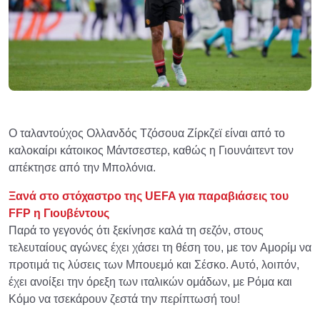
Ο ταλαντούχος Ολλανδός Τζόσουα Ζίρκζεϊ είναι από το
καλοκαίρι κάτοικος Μάντσεστερ, καθώς η Γιουνάιτεντ τον
απέκτησε από την Μπολόνια.
Ξανά στο στόχαστρο της UEFA για παραβιάσεις του
FFP η Γιουβέντους
Παρά το γεγονός ότι ξεκίνησε καλά τη σεζόν, στους
τελευταίους αγώνες έχει χάσει τη θέση του, με τον Αμορίμ να
προτιμά τις λύσεις των Μπουεμό και Σέσκο. Αυτό, λοιπόν,
έχει ανοίξει την όρεξη των ιταλικών ομάδων, με Ρόμα και
Κόμο να τσεκάρουν ζεστά την περίπτωσή του!