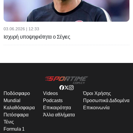
03.06.2026 | 12:33
Ισχυρή υποψηφιότητα ο Σέγιες
Ποδόσφαιρο
Videos
Όροι Χρήσης
Mundial
Podcasts
Προσωπικά Δεδομένα
Καλαθόσφαιρα
Επικαιρότητα
Επικοινωνία
Πετόσφαιρα
Άλλα αθλήματα
Τένις
Formula 1