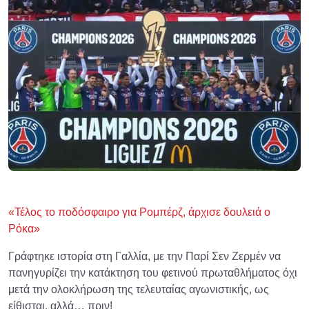
«Τέλος το ποδόσφαιρο για Ρομπέρζ, άρχισε δουλειά ο
Ρόκα»
Γράφτηκε ιστορία στη Γαλλία, με την Παρί Σεν Ζερμέν να
πανηγυρίζει την κατάκτηση του φετινού πρωταθλήματος όχι
μετά την ολοκλήρωση της τελευταίας αγωνιστικής, ως
είθισται, αλλά… πριν!