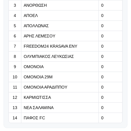
3
ΑΝΟΡΘΩΣΗ
0
Ελαμψε ξανά ο Τζόλης: Εδωσε την
ασίστ στο γκολ της Αρσεναλ
4
ΑΠΟΕΛ
0
απέναντι στην Μπέτις (video)
5
ΑΠΟΛΛΩΝΑΣ
0
05.08.2026 | 22:45
6
ΑΡΗΣ ΛΕΜΕΣΟΥ
0
«Παιξαμε με θάρρος, όμως η
πρόκριση παραμένει ανοιχτή»
7
FREEDOM24 KRASAVA ΕΝΥ
0
8
ΟΛΥΜΠΙΑΚΟΣ ΛΕΥΚΩΣΙΑΣ
0
05.08.2026 | 22:37
9
ΟΜΟΝΟΙΑ
0
Επίθεση φωτιά - Άμυνα ατσάλι!
10
ΟΜΟΝΟΙΑ 29Μ
0
11
ΟΜΟΝΟΙΑ ΑΡΑΔΙΠΠΟΥ
05.08.2026 | 22:25
0
Επίσημα νέος προπονητής της
12
ΚΑΡΜΙΩΤΙΣΣΑ
0
Νιούκαστλ ο Γιάισλε
13
ΝΕΑ ΣΑΛΑΜΙΝΑ
0
14
ΠΑΦΟΣ FC
0