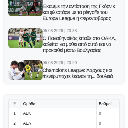
Έκαμψε την αντίσταση της Γκόρνικ
και φλερτάρει με τα playoffs του
Europa League η Φερεντσβάρος
05.08.2026 | 23:33
Ο Παναθηναϊκός έπαθε στο ΟΑΚΑ,
καλείται να μάθει από αυτό και να
προκριθεί μέσω Βουλγαρίας
05.08.2026 | 23:20
Champions League: Άαρχους και
Φενέρμπαχτε έκαναν τη... δουλειά
και απέκτησαν προβάδισμα
πρόκρισης στα playoffs
05.08.2026 | 23:10
#
Ομάδα
Βαθμοί
Πειστική εικόνα, πολύτιμο
1
ΑΕΚ
0
προβάδισμα
2
ΑΕΛ
0
05.08.2026 | 22:58