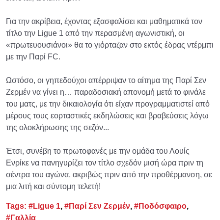
Για την ακρίβεια, έχοντας εξασφαλίσει και μαθηματικά τον
τίτλο την Ligue 1 από την περασμένη αγωνιστική, οι
«πρωτευουσιάνοι» θα το γιόρταζαν στο εκτός έδρας ντέρμπι
με την Παρί FC.
Ωστόσο, οι γηπεδούχοι απέρριψαν το αίτημα της Παρί Σεν
Ζερμέν να γίνει η… παραδοσιακή απονομή μετά το φινάλε
του ματς, με την δικαιολογία ότι είχαν προγραμματιστεί από
μέρους τους εορταστικές εκδηλώσεις και βραβεύσεις λόγω
της ολοκλήρωσης της σεζόν...
Έτσι, συνέβη το πρωτοφανές με την ομάδα του Λουίς
Ενρίκε να πανηγυρίζει τον τίτλο σχεδόν μισή ώρα πριν τη
σέντρα του αγώνα, ακριβώς πριν από την προθέρμανση, σε
μια λιτή και σύντομη τελετή!
Tags:
#Ligue 1
,
#Παρί Σεν Ζερμέν
,
#Ποδόσφαιρο
,
#Γαλλία