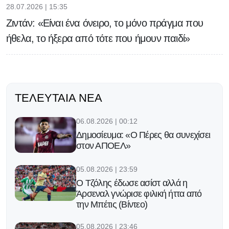
28.07.2026 | 15:35
Ζιντάν: «Είναι ένα όνειρο, το μόνο πράγμα που
ήθελα, το ήξερα από τότε που ήμουν παιδί»
ΤΕΛΕΥΤΑΊΑ ΝΈΑ
06.08.2026 | 00:12
Δημοσίευμα: «Ο Πέρες θα συνεχίσει
στον ΑΠΟΕΛ»
05.08.2026 | 23:59
Ο Τζόλης έδωσε ασίστ αλλά η
Άρσεναλ γνώρισε φιλική ήττα από
την Μπέτις (Βίντεο)
05.08.2026 | 23:46