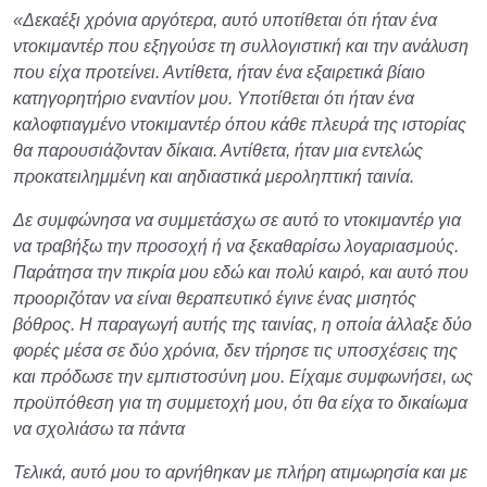
«Δεκαέξι χρόνια αργότερα, αυτό υποτίθεται ότι ήταν ένα
ντοκιμαντέρ που εξηγούσε τη συλλογιστική και την ανάλυση
που είχα προτείνει. Αντίθετα, ήταν ένα εξαιρετικά βίαιο
κατηγορητήριο εναντίον μου. Υποτίθεται ότι ήταν ένα
καλοφτιαγμένο ντοκιμαντέρ όπου κάθε πλευρά της ιστορίας
θα παρουσιάζονταν δίκαια. Αντίθετα, ήταν μια εντελώς
προκατειλημμένη και αηδιαστικά μεροληπτική ταινία.
Δε συμφώνησα να συμμετάσχω σε αυτό το ντοκιμαντέρ για
να τραβήξω την προσοχή ή να ξεκαθαρίσω λογαριασμούς.
Παράτησα την πικρία μου εδώ και πολύ καιρό, και αυτό που
προοριζόταν να είναι θεραπευτικό έγινε ένας μισητός
βόθρος. Η παραγωγή αυτής της ταινίας, η οποία άλλαξε δύο
φορές μέσα σε δύο χρόνια, δεν τήρησε τις υποσχέσεις της
και πρόδωσε την εμπιστοσύνη μου. Είχαμε συμφωνήσει, ως
προϋπόθεση για τη συμμετοχή μου, ότι θα είχα το δικαίωμα
να σχολιάσω τα πάντα
Τελικά, αυτό μου το αρνήθηκαν με πλήρη ατιμωρησία και με