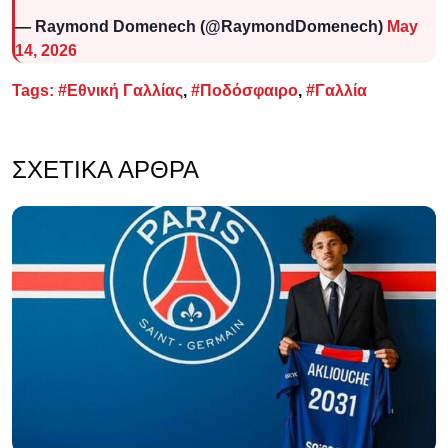
— Raymond Domenech (@RaymondDomenech)
May
14, 2026
Tags:
#Εθνική Γαλλίας
,
#Ποδόσφαιρο
,
#Γαλλία
ΣΧΕΤΙΚΆ ΆΡΘΡΑ