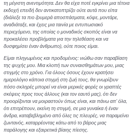
τη μέγιστη ανεντιμότητα. Δεν θα είχα ποτέ εγκρίνει μια τέτοια
εκδοχή επειδή δεν αντικατοπτρίζει ούτε αυτά που είπα
(διάλεξε τα πιο ζουμερά αποσπάσματα, κόψε, μοντάρε,
αναδιάταξε, και έχεις μια ταινία με εντυπωσιακό
περιεχόμενο, της οποίας ο μοναδικός σκοπός είναι να
προκαλέσει προβλήματα για την τηλεθέαση και να
δυσφημίσει έναν άνθρωπο), ούτε ποιος είμαι.
Είμαι πληγωμένος και προδομένος: νιώθω σαν παραβίαση
της ψυχής μου. Μια κλοπή των συναισθημάτων μου, μιας
στιγμής στο χρόνο. Για όλους όσους έχουν κρατήσει
ημερολόγιο κάποια στιγμή στη ζωή τους, θα γνωρίζουν
πόσο σκληρές μπορεί να είναι μερικές φορές οι γραπτές
σκέψεις προς τους άλλους (και τον εαυτό μας), ότι δεν
προορίζονται να μοιραστούν όπως είναι, και πάνω απ' όλα,
ότι επιτρέπουν, εκείνη τη στιγμή, σε μια γυναίκα ή έναν
άνδρα, καταβεβλημένο από όλες τις πλευρές, να παραμείνει
ζωντανός, καταρρέοντας κάτω από το βάρος μιας
παράλογης και εξαιρετικά βίαιης πίεσης.