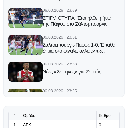
06.08.2026 | 23:59
ΣΤΙΓΜΙΟΤΥΠΑ: Έτσι ήλθε η ήττα
της Πάφου στο Ζάλτσμπουργκ
06.08.2026 | 23:51
Ζάλτσμπουργκ-Πάφος 1-0: Έπαθε
ζημιά στο φινάλε, αλλά ελπίζει!
06.08.2026 | 23:38
Νέες «Σειρήνες» για Ζεσούς
06.08.2026 | 23:25
Ο Φορλάν νέος προπονητής της
εθνικής Ουρουγουάης!
#
Ομάδα
Βαθμοί
06.08.2026 | 23:12
1
ΑΕΚ
0
«Μπορούμε να βασιστούμε σε