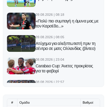
09.08.2026 | 08:18
«Πολύ πιο συμπαγή η άμυνα μας με
τον Καρσέδο...»
09.08.2026 | 08:05
Ατύχημα για αλεξιπτωτιστή πριν τη
σέντρα σε ματς Ολλανδίας (βίντεο)
08.08.2026 | 23:04
Carabao Cup: Άνετες προκρίσεις
για τα φαβορί
08.08.2026 | 22:57
Με τρεις επιστροφές και δύο
ερωτηματικά για την πρόκριση!
#
Ομάδα
Βαθμοί
08.08.2026 | 22:43