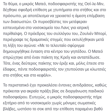
Το θύμα, ο μικρός Ματεό, ποδοσφαιριστής της Οσί-λε-Μιν,
δέχθηκε σφοδρή επίθεση με χτυπήματα στο στήθος και στο
πρόσωπο, με αποτέλεσμα να χρειαστεί η άμεση επέμβαση
των διασωστών. Οι πυροσβέστες τον μετέφεραν
εσπευσμένα στο νοσοκομείο του Λανς για ιατρική
περίθαλψη. Ο πρόεδρος του συλλόγου του, Ζουλιέν Μπορί,
περιέγραψε τις δραματικές στιγμές που εκτυλίχθηκαν μετά
τη λήξη του αγώνα: «Με το τελευταίο σφύριγμα
δημιουργήθηκε ένταση στο κέντρο του γηπέδου. Ο Ματεό
σπρώχτηκε από έναν παίκτη της Κρεΐγ και ανταπέδωσε.
Τότε, ένας δεύτερος παίκτης τον έριξε και, μόλις έπεσε στο
έδαφος, πέντε ποδοσφαιριστές τον χτυπούσαν με κλωτσιές
στο στήθος και στο κεφάλι».
Το περιστατικό έχει προκαλέσει έντονες αντιδράσεις, καθώς
πρόκειται για ακραία πράξη βίας σε διοργάνωση παιδικού
ποδοσφαίρου. Ευτυχώς, ο μικρός ποδοσφαιριστής πήρε
εξιτήριο από το νοσοκομείο χωρίς μόνιμες σωματικές
βλάβες, ωστόσο το σοκ από την επίθεση παραμένει βαθύ