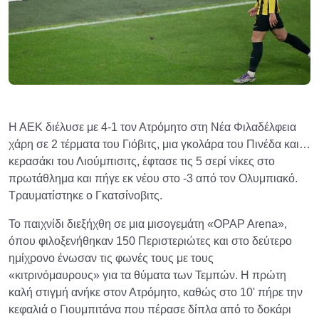
Η ΑΕΚ διέλυσε με 4-1 τον Ατρόμητο στη Νέα Φιλαδέλφεια
χάρη σε 2 τέρματα του Γιόβιτς, μια γκολάρα του Πινέδα και…
κερασάκι του Λιούμπισιτς, έφτασε τις 5 σερί νίκες στο
πρωτάθλημα και πήγε εκ νέου στο -3 από τον Ολυμπιακό.
Τραυματίστηκε ο Γκατσίνοβιτς.
Το παιχνίδι διεξήχθη σε μια μισογεμάτη «OPAP Arena»,
όπου φιλοξενήθηκαν 150 Περιστεριώτες και στο δεύτερο
ημίχρονο ένωσαν τις φωνές τους με τους
«κιτρινόμαυρους» για τα θύματα των Τεμπών. Η πρώτη
καλή στιγμή ανήκε στον Ατρόμητο, καθώς στο 10' πήρε την
κεφαλιά ο Γιουμπιτάνα που πέρασε δίπλα από το δοκάρι