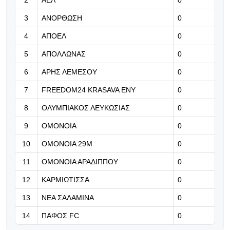
2
ΑΕΛ
0
6000
3
ΑΝΟΡΘΩΣΗ
0
08.08.2026 | 18:58
4
ΑΠΟΕΛ
0
Live: ΑΕΚ-Ομόνοια Αρ. 0-0
5
ΑΠΟΛΛΩΝΑΣ
0
6
ΑΡΗΣ ΛΕΜΕΣΟΥ
0
08.08.2026 | 18:46
Ανακοίνωσε Μοχάμεντ Εντιαγέ ο
7
FREEDOM24 KRASAVA ΕΝΥ
0
Λεβαδειακός
8
ΟΛΥΜΠΙΑΚΟΣ ΛΕΥΚΩΣΙΑΣ
0
08.08.2026 | 18:33
9
ΟΜΟΝΟΙΑ
0
Η δήλωση του Τζόλη για το πρώτο
10
ΟΜΟΝΟΙΑ 29Μ
0
του γκολ με την Άρσεναλ
11
ΟΜΟΝΟΙΑ ΑΡΑΔΙΠΠΟΥ
0
12
ΚΑΡΜΙΩΤΙΣΣΑ
0
13
ΝΕΑ ΣΑΛΑΜΙΝΑ
0
14
ΠΑΦΟΣ FC
0