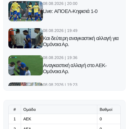
08.08.2026 | 20:00
Live: ΑΠΟΕΛ-Κηφισιά 1-0
08.08.2026 | 19:49
Και δεύτερη αναγκαστική αλλαγή για
Ομόνοια Αρ.
08.08.2026 | 19:36
Αναγκαστική αλλαγή στο ΑΕΚ-
Ομόνοια Αρ.
08.08.2026 | 19:23
Η εντεκάδα του Παπαδόπουλου για
το φιλικό με Κηφισιά
#
Ομάδα
Βαθμοί
08.08.2026 | 19:10
1
ΑΕΚ
Παροξυσμός για το Απόλλων-
0
Μπραν: Προπώληση πέραν των