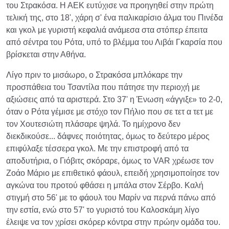
του Στρακόσα. Η ΑΕΚ ευτύχισε να προηγηθεί στην πρώτη
τελική της, στο 18', χάρη σ' ένα παλικαρίσιο άλμα του Πινέδα
και γκολ με γυριστή κεφαλιά ανάμεσα στα στόπερ έπειτα
από σέντρα του Ρότα, υπό το βλέμμα του Λιβάι Γκαρσία που
βρίσκεται στην Αθήνα.
Λίγο πριν το μισάωρο, ο Στρακόσα μπλόκαρε την
προσπάθεια του Τσαντίλα που πάτησε την περιοχή με
αξιώσεις από τα αριστερά. Στο 37' η Ένωση «άγγιξε» το 2-0,
όταν ο Ρότα γέμισε με στόχο τον Πήλιο που σε τετ α τετ με
τον Χουτεσιώτη πλάσαρε ψηλά. Το ημίχρονο δεν
διεκδικούσε... δάφνες ποιότητας, όμως το δεύτερο μέρος
επιφύλαξε τέσσερα γκολ. Με την επιστροφή από τα
αποδυτήρια, ο Γιόβιτς σκόραρε, όμως το VAR χρέωσε τον
Ζοάο Μάριο με επιθετικό φάουλ, επειδή χρησιμοποίησε τον
αγκώνα του προτού φθάσει η μπάλα στον Σέρβο. Καλή
στιγμή στο 56' με το φάουλ του Μαρίν να περνά πάνω από
την εστία, ενώ στο 57' το γυριστό του Καλοσκάμη λίγο
έλειψε να τον χρίσει σκόρερ κόντρα στην πρώην ομάδα του.