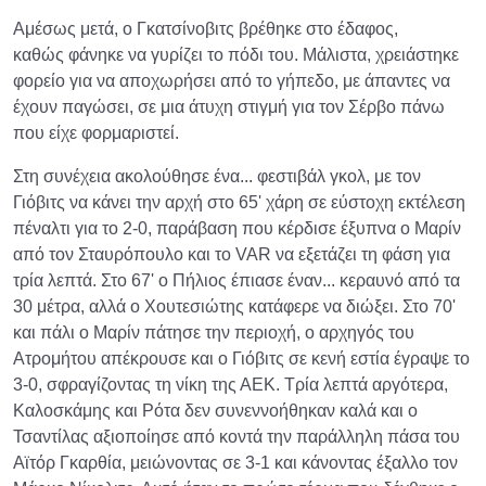
Αμέσως μετά, ο Γκατσίνοβιτς βρέθηκε στο έδαφος,
καθώς φάνηκε να γυρίζει το πόδι του. Μάλιστα, χρειάστηκε
φορείο για να αποχωρήσει από το γήπεδο, με άπαντες να
έχουν παγώσει, σε μια άτυχη στιγμή για τον Σέρβο πάνω
που είχε φορμαριστεί.
Στη συνέχεια ακολούθησε ένα... φεστιβάλ γκολ, με τον
Γιόβιτς να κάνει την αρχή στο 65' χάρη σε εύστοχη εκτέλεση
πέναλτι για το 2-0, παράβαση που κέρδισε έξυπνα ο Μαρίν
από τον Σταυρόπουλο και το VAR να εξετάζει τη φάση για
τρία λεπτά. Στο 67' ο Πήλιος έπιασε έναν... κεραυνό από τα
30 μέτρα, αλλά ο Χουτεσιώτης κατάφερε να διώξει. Στο 70'
και πάλι ο Μαρίν πάτησε την περιοχή, ο αρχηγός του
Ατρομήτου απέκρουσε και ο Γιόβιτς σε κενή εστία έγραψε το
3-0, σφραγίζοντας τη νίκη της ΑΕΚ. Τρία λεπτά αργότερα,
Καλοσκάμης και Ρότα δεν συνεννοήθηκαν καλά και ο
Τσαντίλας αξιοποίησε από κοντά την παράλληλη πάσα του
Αϊτόρ Γκαρθία, μειώνοντας σε 3-1 και κάνοντας έξαλλο τον