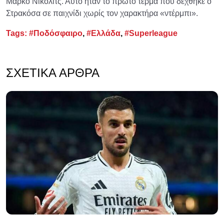
Μάρκο Νίκολιτς. Αυτό ήταν το πρώτο τέρμα που δέχθηκε ο
Στρακόσα σε παιχνίδι χωρίς τον χαρακτήρα «ντέρμπι».
Tags:
#Ποδόσφαιρο
,
#Ελλάδα
,
#Superleague
ΣΧΕΤΙΚΆ ΆΡΘΡΑ